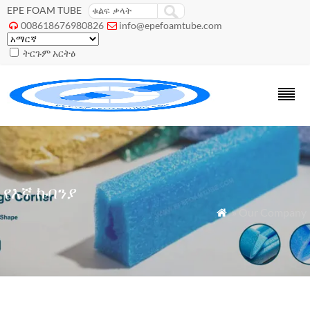
EPE FOAM TUBE
008618676980826
info@epefoamtube.com


ትርጉም አርትዕ
የእኛ ኩባንያ
» Our Company
