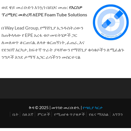
ወደ ዌይ መሪ ቡድን እንኳን በደህና መጡ:
የእርስዎ
ፕሪሚየር መድረሻ ለEPE Foam Tube Solutions
በ Way Lead Group, የማሸጊያ ኢንዱስትሪውን
ከጠቅላላው የ EPE አረፋ ቱቦ መፍትሄዎች ጋር
ለመለወጥ ቆርጠናል. ለላቀ ቁርጠኝነት, ፈጠራ, እና
የደንበኛ እርካታ, ከፍተኛ ጥራት ያላቸውን የማሸጊያ ቁሳቁሶችን ለሚፈልጉ
ንግዶች እንደ ታማኝ አጋር ራሳችንን መስርተናል
ቅዳ © 2025 | መንገድ መሪ ቡድን. |
የጣቢያ ካርታ
ቤት
ስለ እኛ
ምርቶች
የሚጠየቁ ጥያቄዎች
የዜና ማእከል
አግኙን