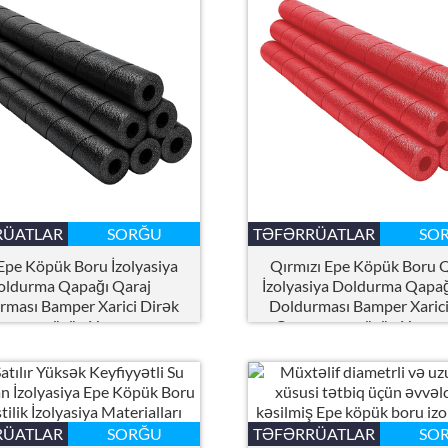
RÜATLAR
SORĞU
TƏFƏRRÜATLAR
SO
Epe Köpük Boru İzolyasiya
Qırmızı Epe Köpük Boru 
oldurma Qapağı Qaraj
İzolyasiya Doldurma Qapağ
rması Bamper Xarici Dirək
Doldurması Bamper Xarici
yucusu üçün Yapışqan və
Qoruyucusu üçün Yapışq
Yapışqan yoxdur
Yapışqan yoxdur
RÜATLAR
SORĞU
TƏFƏRRÜATLAR
SO