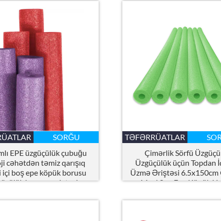
RÜATLAR
SORĞU
TƏFƏRRÜATLAR
SO
lı EPE üzgüçülük çubuğu
Çimərlik Sörfü Üzgüçü
ji cəhətdən təmiz qarışıq
Üzgüçülük üçün Topdan İ
i içi boş epe köpük borusu
Üzmə Əriştəsi 6.5x150cm 
üçülük hovuzu əriştəsi
Mavi Sarı Epe Köpük H
Əriştəsi