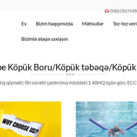
00861867698

Ev
Bizim haqqımızda
Məhsullar
Tez-tez veri
Bizimlə əlaqə saxlayın
pe Köpük Boru/Köpük təbəqə/Köpük K
tış qiyməti; Ən sürətli çatdırılma müddəti:1 40HQ üçün gün; ECC