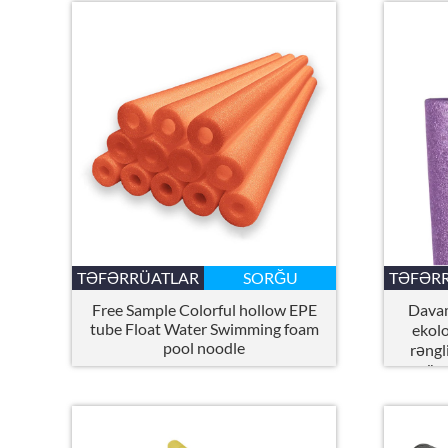
TƏFƏRRÜATLAR
SORĞU
TƏFƏR
Free Sample Colorful hollow EPE
Davam
tube Float Water Swimming foam
ekolo
pool noodle
rəngl
üzg