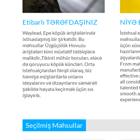
Etibarlı TƏRƏFDAŞINIZ
NİYƏ 
Waylead, Epe köpük əriştələrində
İstehsal 
ixtisaslaşmış bir şirkətdir. Bu
məhsulla
məhsullar Üzgüçülük Hovuzu
üçün xüsu
hazırlanm
əriştələri kimi müxtəlif tətbiqlərə
əşyalard
malikdir.,Tikinti möhür boruları, eləcə
From mate
də qoruyucu köpük küncləri. Orta
manufact
istehsalçılardan fərqli olaraq, biz
effective
həmişə müştərilərlə onların
all consi
ideyalarını və dizaynlarını səmərəli
talented
şəkildə həyata keçirmək üçün sıx
smooth a
işləyirik.
experien
Seçilmiş Məhsullar