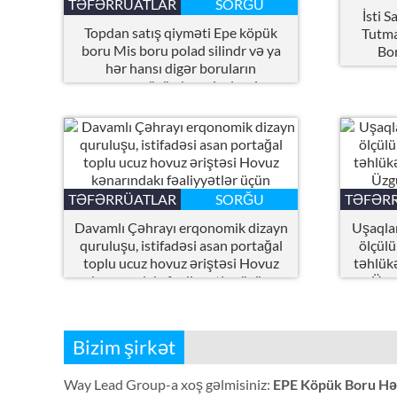
TƏFƏRRÜATLAR
SORĞU
İsti S
Topdan satış qiyməti Epe köpük
Tutma
boru Mis boru polad silindr və ya
Bor
hər hansı digər boruların
qorunması üçün boru izolyasiyası
TƏFƏRRÜATLAR
SORĞU
TƏFƏR
Davamlı Çəhrayı erqonomik dizayn
Uşaqlar
quruluşu, istifadəsi asan portağal
ölçülü
toplu ucuz hovuz əriştəsi Hovuz
təhlük
kənarındakı fəaliyyətlər üçün
Üzgü
Bizim şirkət
Way Lead Group-a xoş gəlmisiniz:
EPE Köpük Boru Həl