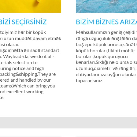
BİZİ SEÇİRSİNİZ
BİZİM BİZNES ARI
etdiyimiz hər bir köpük
Məhsullarımızın geniş çeşidi 
rı uzun müddət davam etmək
rəngli üzgüçülük əriştələri dax
si olaraq
boş epe köpük borusu,sənətk
ışdır,hətta ən sadə standart
köpük boruları,tikinti möhür
a. Waylead-da,
we do it all-
boruları,köpük qoruyucu
kənarları.Sıxlığı nə olursa ols
rials selection to
uring notice and high
uzunluq,diametri və rəngləri
 packing&shipping.They are
ehtiyaclarınıza uyğun olanlar
dered and handled by our
tapacaqsınız.
 teams.Which can bring you
nd excellent working
ce
.