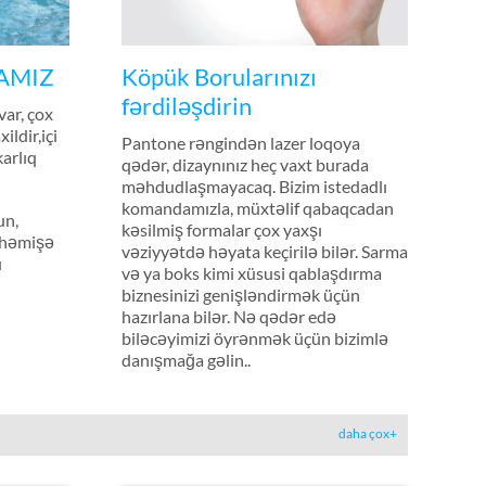
ZAMIZ
Köpük Borularınızı
fərdiləşdirin
var, çox
ildir,içi
Pantone rəngindən lazer loqoya
arlıq
qədər, dizaynınız heç vaxt burada
məhdudlaşmayacaq. Bizim istedadlı
komandamızla, müxtəlif qabaqcadan
un,
kəsilmiş formalar çox yaxşı
,həmişə
vəziyyətdə həyata keçirilə bilər. Sarma
ı
və ya boks kimi xüsusi qablaşdırma
biznesinizi genişləndirmək üçün
hazırlana bilər. Nə qədər edə
biləcəyimizi öyrənmək üçün bizimlə
danışmağa gəlin..
daha çox+