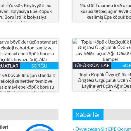
atılır Yüksək Keyfiyyətli Su
Müxtəlif diametrli və uzu
yan İzolyasiya Epe Köpük
xüsusi tətbiq üçün əvvə
u Boru İstilik İzolyasiya
kəsilmiş Epe köpük b
Materialları
izolyasiyası
TƏFƏRRÜATLAR
SO
RÜATLAR
SORĞU
Toplu Köpük Üzgüçülük 
 və böyüklər üçün standart
Əriştəsi Üzgüçülük Üzən Əl
 ekoloji cəhətdən təmiz və
Layihələri üçün Ağır Dəs
əsiz mavi epe köpük borusu
Üzmə Bamperi
çülük hovuzu əriştələri
Xəbərlər
ləri
»
Əvvəlcədən Slit EPE Qorum