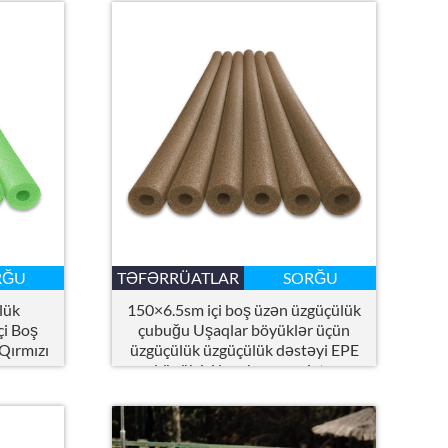
RĞU
TƏFƏRRÜATLAR
SORĞU
lük
150×6.5sm içi boş üzən üzgüçülük
çi Boş
çubuğu Uşaqlar böyüklər üçün
Qırmızı
üzgüçülük üzgüçülük dəstəyi EPE
ovuz
köpük içi boş hovuz əriştə