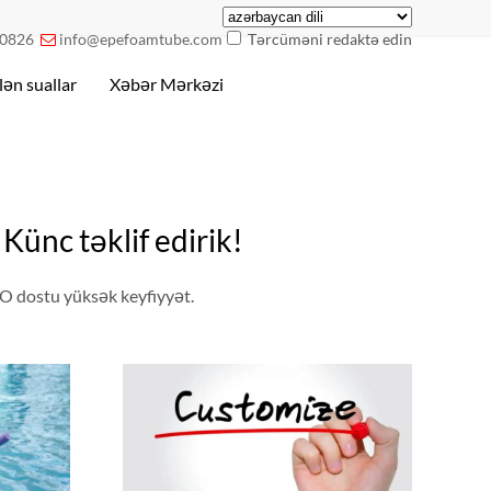
0826
info@epefoamtube.com
Tərcüməni redaktə edin

lən suallar
Xəbər Mərkəzi
ünc təklif edirik!
O dostu yüksək keyfiyyət.