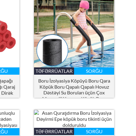
RĞU
TƏFƏRRÜATLAR
SORĞU
Qapağı
Boru İzolyasiya Köpüyü Boru Qara
ı Qaraj
Köpük Boru Qapalı Qapalı Hovuz
Dəstəyi Su Boruları üçün Çox
 Dirək
Məqsədli Yumşaq Köpük Boru
an və
Qapaqları
TƏFƏRRÜATLAR
SORĞU
RĞU