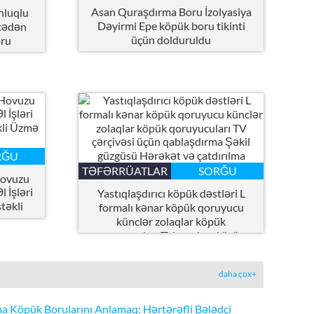
Asan Quraşdırma Boru İzolyasiya
nluqlu
Dəyirmi Epe köpük boru tikinti
lcədən
üçün dolduruldu
oru
RĞU
TƏFƏRRÜATLAR
SORĞU
Hovuzu
 İşləri
Yastıqlaşdırıcı köpük dəstləri L
təkli
formalı kənar köpük qoruyucu
künclər zolaqlar köpük
qoruyucuları TV çərçivəsi üçün
qablaşdırma Şəkil güzgüsü
Hərəkət və çatdırılma
daha çox+
a Köpük Borularını Anlamaq: Hərtərəfli Bələdçi