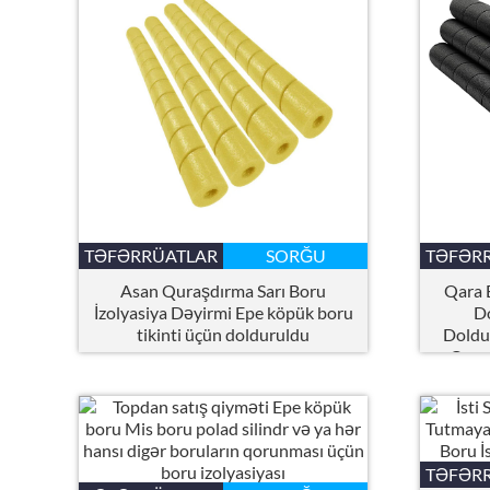
TƏFƏRRÜATLAR
SORĞU
TƏFƏR
Asan Quraşdırma Sarı Boru
Qara 
İzolyasiya Dəyirmi Epe köpük boru
D
tikinti üçün dolduruldu
Doldu
Qoru
TƏFƏR