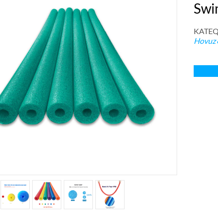
Swi
KATEQ
Hovuz 