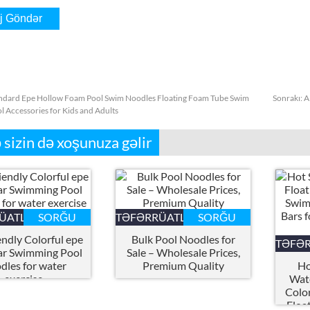
ndard Epe Hollow Foam Pool Swim Noodles Floating Foam Tube Swim
Sonrakı:
A
l Accessories for Kids and Adults
 sizin də xoşunuza gəlir
ÜATLAR
SORĞU
TƏFƏRRÜATLAR
SORĞU
endly Colorful epe
Bulk Pool Noodles for
TƏFƏ
ar Swimming Pool
Sale – Wholesale Prices
,
dles for water
Premium Quality
Ho
exercise
Wate
Colo
Floa