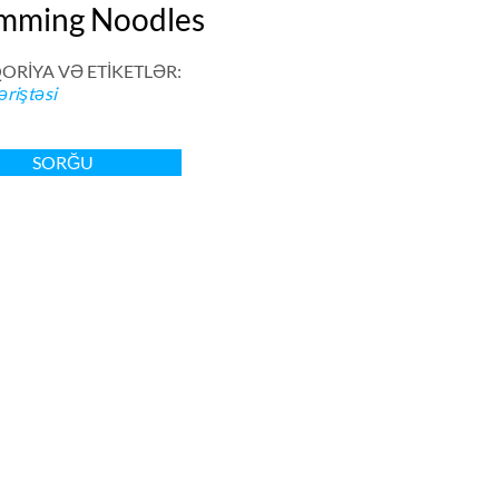
mming Noodles
ORİYA VƏ ETİKETLƏR:
əriştəsi
SORĞU