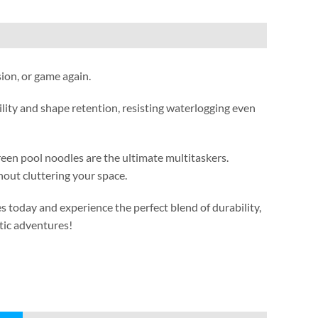
sion
,
or game again
.
lity and shape retention
,
resisting waterlogging even
reen pool noodles are the ultimate multitaskers
.
out cluttering your space
.
s today and experience the perfect blend of durability
,
tic adventures
!