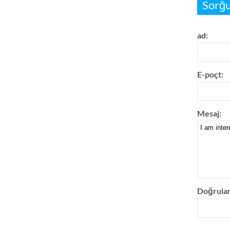
Sorğu
ad:
E-poçt:
Mesaj:
Doğrula