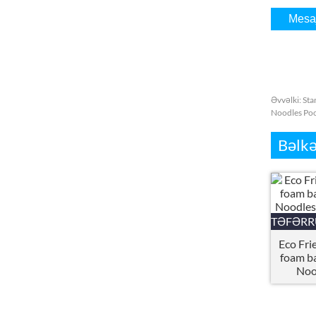
Əvvəlki:
Sta
Noodles Poo
Bəlkə
TƏFƏRR
Eco Fri
foam b
Noo