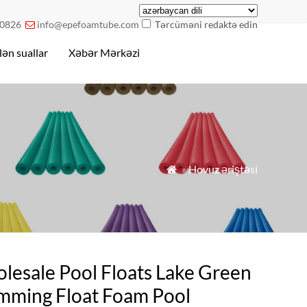
0826
info@epefoamtube.com
Tərcüməni redaktə edin

lən suallar
Xəbər Mərkəzi
»
Hovuz əriştəsi

lesale Pool Floats Lake Green
mming Float Foam Pool