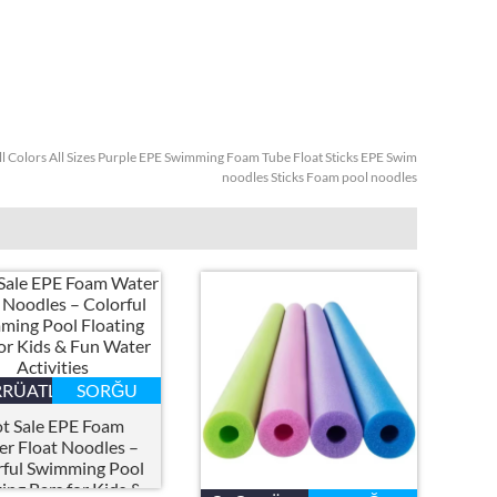
ll Colors All Sizes Purple EPE Swimming Foam Tube Float Sticks EPE Swim
noodles Sticks Foam pool noodles
RRÜATLAR
SORĞU
t Sale EPE Foam
r Float Noodles –
rful Swimming Pool
ting Bars for Kids
&