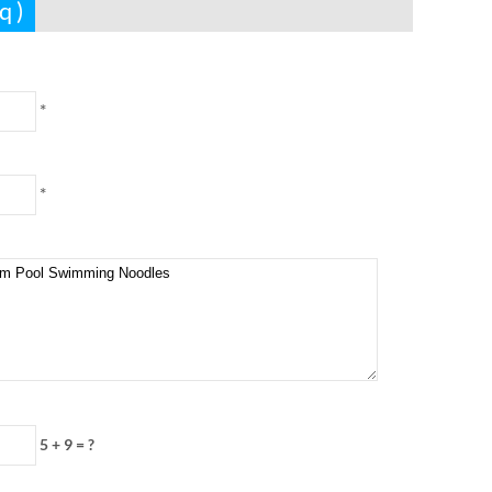
q )
*
*
5 + 9 = ?