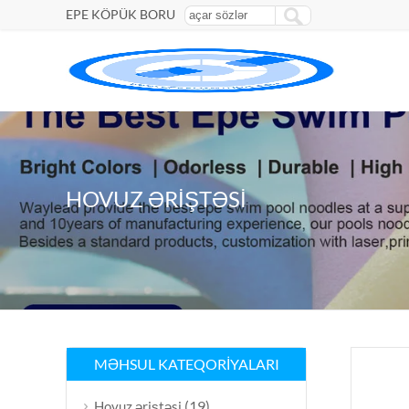
EPE KÖPÜK BORU
HOVUZ ƏRIŞTƏSI
MƏHSUL KATEQORIYALARI
(19)
Hovuz əriştəsi