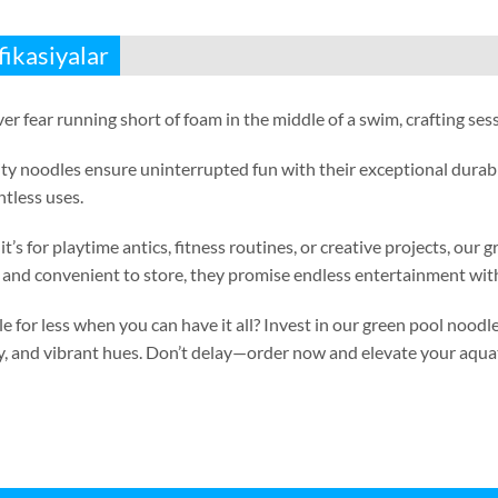
fikasiyalar
er fear running short of foam in the middle of a swim
,
crafting ses
ty noodles ensure uninterrupted fun with their exceptional durabi
ntless uses
.
t’s for playtime antics
,
fitness routines
,
or creative projects
,
our g
and convenient to store
,
they promise endless entertainment with
e for less when you can have it all
?
Invest in our green pool noodle
y
,
and vibrant hues
.
Don’t delay—order now and elevate your aqua