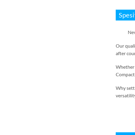
Spesi
Nev
Our quali
after cou
Whether i
Compact 
Why settl
versatilit