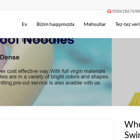
00861867698

Ev
Bizim haqqımızda
Məhsullar
Tez-tez veri
Bizimlə əlaqə saxlayın
Who
Swi