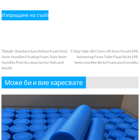
Преди:
Standard Epe Hollow Foam Pool
След това:
All Colors All Sizes Purple EPE
Swim Noodles Floating Foam Tube Swim
Swimming Foam Tube Float Sticks EPE
Noodles Pool Accessories for Kids and
Swim noodles Sticks Foam pool noodles
Adults
Може би и вие харесвате