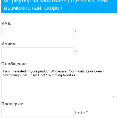
Формуляр за запитване ( Ще ви върнем
възможно най -скоро )
Име:
*
Имейл:
*
Съобщение:
Проверка:
5 + 5 = ?