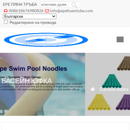
EPE ПЯНА ТРЪБА
008618676980826
info@epefoamtube.com


Редактиране на превода
БАСЕЙН ЮФКА
»
Басейн юфка
