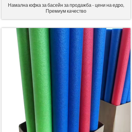
Намална юфка за басейн за продажба - цени на едро,
Премиум качество