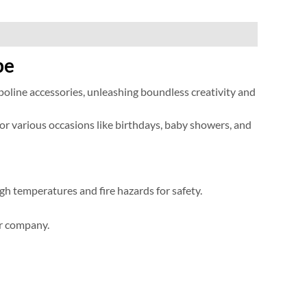
be
oline accessories
,
unleashing boundless creativity and
or various occasions like birthdays
,
baby showers
,
and
gh temperatures and fire hazards for safety
.
our company
.