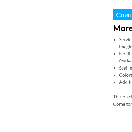
Спец
More
Servin
imagi
Not li
festiv
Sealli
Colors
Additi
This blac
Come to 