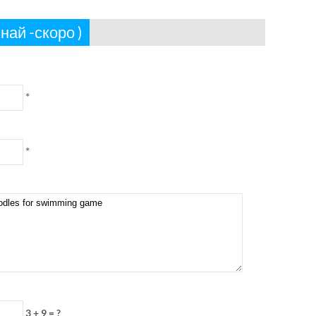
ай -скоро )
*
*
3 + 9 = ?