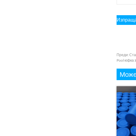
Преди:
Ста
Pool юфка 
Може