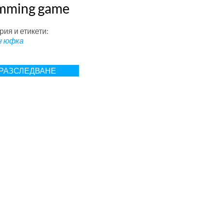
mming game
рия и етикети:
н юфка
РАЗСЛЕДВАНЕ