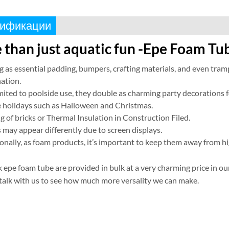
ификации
 than just aquatic fun -Epe Foam Tu
g as essential padding
,
bumpers
,
crafting materials
,
and even tramp
nation
.
mited to poolside use
,
they double as charming party decorations f
e holidays such as Halloween and Christmas
.
ng of bricks or Thermal Insulation in Construction Filed
.
 may appear differently due to screen displays
.
onally
,
as foam products
,
it’s important to keep them away from hi
k epe foam tube are provided in bulk at a very charming price in 
talk with us to see how much more versality we can make
.