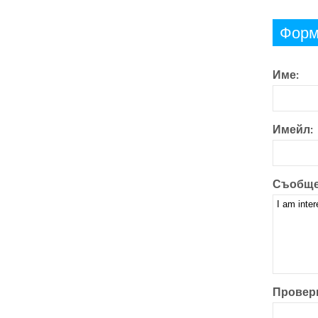
Форму
Име:
Имейл:
Съобще
Проверк