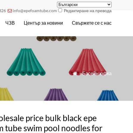
826
info@epefoamtube.com
Редактиране на превода

ЧЗВ
Център за новини
Свържете се с нас
»
Басейн юфка

esale price bulk black epe
m tube swim pool noodles for