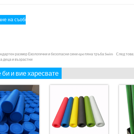
ндартен размер Екологични и безопасни сини epe пяна тръба Swim
След това
за деца и възрастни
 би и вие харесвате