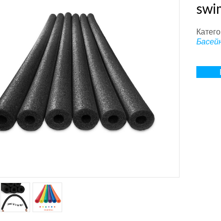
swi
Катего
Басей