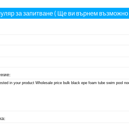
ляр за запитване ( Ще ви върнем възможно н
ние:
а: