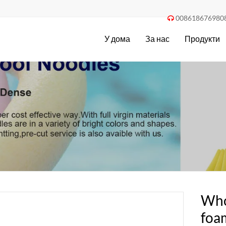
008618676980

У дома
За нас
Продукти
Whol
foa