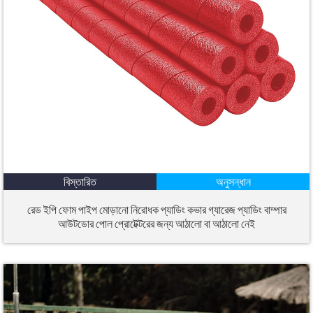
বিস্তারিত
অনুসন্ধান
রেড ইপি ফোম পাইপ মোড়ানো নিরোধক প্যাডিং কভার গ্যারেজ প্যাডিং বাম্পার
আউটডোর পোল প্রোটেক্টরের জন্য আঠালো বা আঠালো নেই