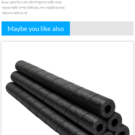
Prev
:
ব্ল্যাক ইপে ফোম পাইপ ইনসুলেশন প্যাডিং কভার
গ্যারেজ প্যাডিং বাম্পার আউটডোর পোল প্রোটেক্টরের জন্য
আঠালো বা আঠালো নেই
Maybe you like also