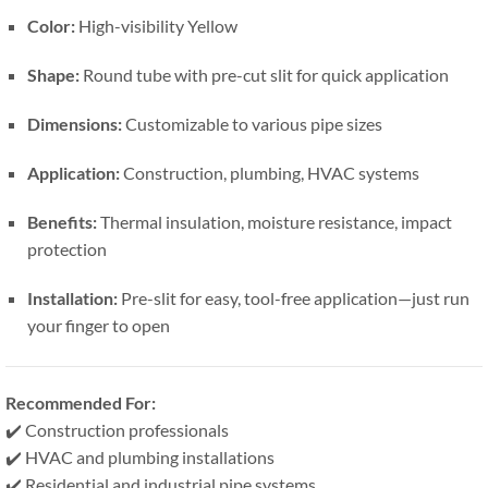
Color
:
High-visibility Yellow
Shape
:
Round tube with pre-cut slit for quick application
Dimensions
:
Customizable to various pipe sizes
Application
:
Construction
,
plumbing
,
HVAC systems
Benefits
:
Thermal insulation
,
moisture resistance
,
impact
protection
Installation
:
Pre-slit for easy
,
tool-free application—just run
your finger to open
Recommended For
:
✔️ Construction professionals
✔️ HVAC and plumbing installations
✔️ Residential and industrial pipe systems