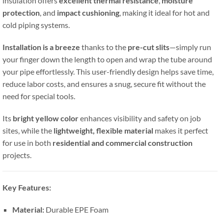
insulation offers
excellent thermal resistance
,
moisture
protection
,
and
impact cushioning
,
making it ideal for hot and
cold piping systems
.
Installation is a breeze
thanks to the
pre-cut slits
—simply run
your finger down the length to open and wrap the tube around
your pipe effortlessly
.
This user-friendly design helps save time
,
reduce labor costs
,
and ensures a snug
,
secure fit without the
need for special tools
.
Its
bright yellow color
enhances visibility and safety on job
sites
,
while the
lightweight
,
flexible material
makes it perfect
for use in both
residential and commercial construction
projects
.
Key Features
:
Material
:
Durable EPE Foam