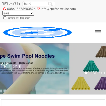
ইপিই ফোম টিউব
008618676980826
info@epefoamtube.com


অনুবাদ সম্পাদনা করুন
নির্মাণ ফেনা
»
নির্মাণ ফেনা
