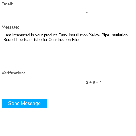
:
Email
*
:
Message
:
Verification
2 + 8
=
?