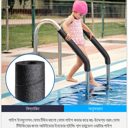
বিস্তারিত
অনুসন্ধান
পাইপ ইনসুলেশন ফোম টিউব কালো ফোম পাইপ কভার করে বহু-উদ্দেশ্য নরম ফোম
টিউবিংয়ের জন্য আউটডোর ইনডোর সুইমিং পুল হ্যান্ডেল ওয়াটার পাইপ