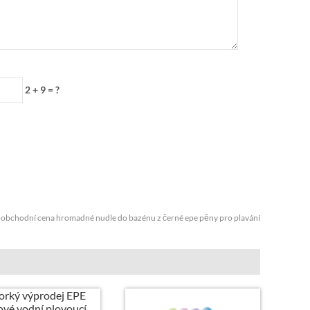
2 + 9 = ?
oobchodní cena hromadné nudle do bazénu z černé epe pěny pro plavání