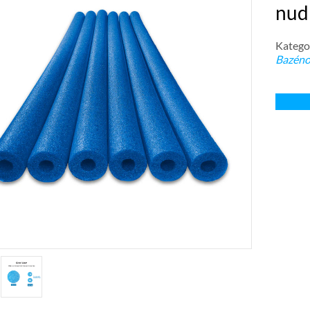
nudl
Kategor
Bazéno