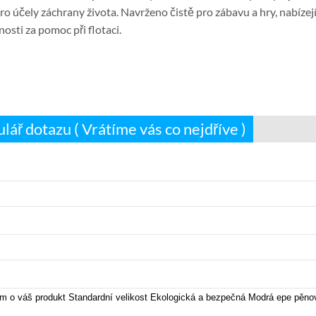
o účely záchrany života. Navrženo čistě pro zábavu a hry, nabíze
sti za pomoc při flotaci.
lář dotazu ( Vrátíme vás co nejdříve )