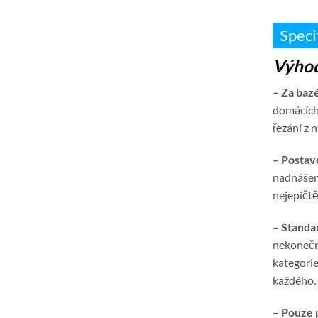
Speci
Výhod
– Za baz
domácích 
řezání z 
– Postav
nadnášení
nejepičtě
– Standa
nekonečn
kategorie
každého.
– Pouze 