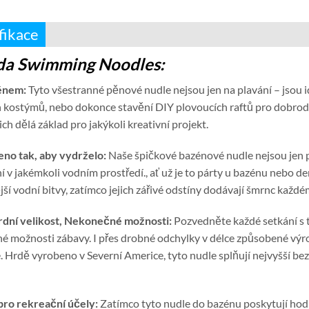
fikace
a Swimming Noodles:
énem:
Tyto všestranné pěnové nudle nejsou jen na plavání – jsou i
kostýmů, nebo dokonce stavění DIY plovoucích raftů pro dobrodru
nich dělá základ pro jakýkoli kreativní projekt.
eno tak, aby vydrželo:
Naše špičkové bazénové nudle nejsou jen p
 v jakémkoli vodním prostředí., ať už je to párty u bazénu nebo den 
jší vodní bitvy, zatímco jejich zářivé odstíny dodávají šmrnc každ
rdní velikost, Nekonečné možnosti:
Pozvedněte každé setkání s t
é možnosti zábavy. I přes drobné odchylky v délce způsobené vý
. Hrdě vyrobeno v Severní Americe, tyto nudle splňují nejvyšší be
pro rekreační účely:
Zatímco tyto nudle do bazénu poskytují hodin