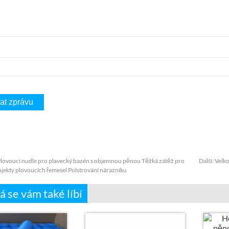
lovoucí nudle pro plavecký bazén s objemnou pěnou Těžká zátěž pro
Další:
Velk
ojekty plovoucích řemesel Polstrování nárazníku
 se vám také líbí