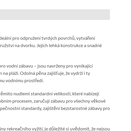
deální pro odpružení tvrdých povrchů, vytváření
žství na dvorku. Jejich lehká konstrukce a snadné
ro vodní zábavu – jsou navrženy pro vynikající
na pláži. Odolná pěna zajišťuje, že vydrží i ty
ému vodnímu prostředí.
ěmito nudlemi standardní velikosti, které nabízejí
robním procesem, zaručují zábavu pro všechny věkové
zpečnostní standardy, zajištění bezstarostné zábavy pro
y rekreačního vyžití, je důležité si uvědomit, že nejsou