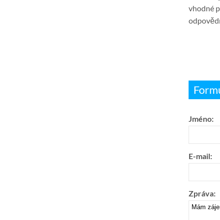
vhodné pr
odpovědno
Formu
Jméno:
E-mail:
Zpráva: