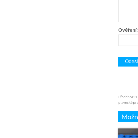
Ověření:
Předchozí:
P
plavecké pr
Možná