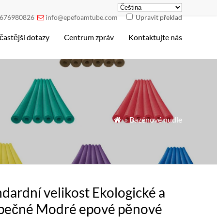
676980826
info@epefoamtube.com
Upravit překlad

častější dotazy
Centrum zpráv
Kontaktujte nás
»
Bazénové nudle

dardní velikost Ekologické a
pečné Modré epové pěnové