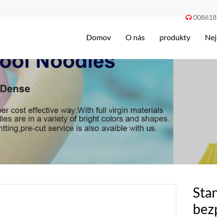
008618

Domov
O nás
produkty
Nej
Stan
bez