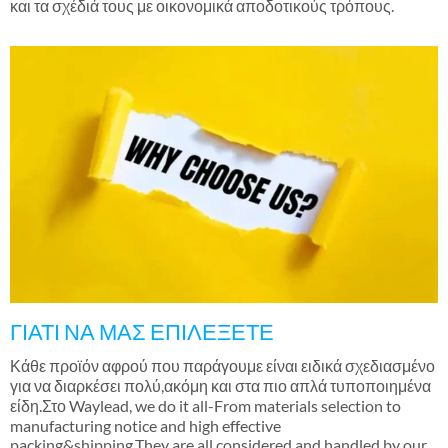
και τα σχέδιά τους με οικονομικά αποδοτικούς τρόπους.
ΓΙΑΤΙ ΝΑ ΜΑΣ ΕΠΙΛΕΞΕΤΕ
Κάθε προϊόν αφρού που παράγουμε είναι ειδικά σχεδιασμένο
για να διαρκέσει πολύ,ακόμη και στα πιο απλά τυποποιημένα
είδη.Στο Waylead,
we do it all-From materials selection to
manufacturing notice and high effective
packing&shipping.They are all considered and handled by our