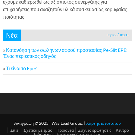
έχουμε καθιερωθεί ως αξιόπιστος συνεργάτης για
επιχειρήσεις που αναζητούν υλικά συσκευασίας κορυφαίας
ποιότητας
Νέα
περισσότερα+
»
Κατανόηση των σωλήνων αφρού προστασίας Pe-Slit EPE:
Ένας περιεκτικός οδηγός
»
Τι είναι το Epe?
Αντιγραφή © 2025 | Way Lead Group. |
Χάρτης ιστότοπου
Σπίτι
Σχετικά με εμάς
Προϊόντα
Συχνές ερωτήσεις
Κέντρο
Ειδήσεων
Επικοινωνήστε μαζί μας