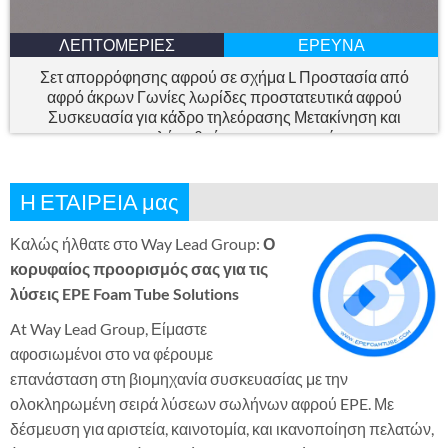
ΛΕΠΤΟΜΈΡΙΕΣ
ΈΡΕΥΝΑ
Σετ απορρόφησης αφρού σε σχήμα L Προστασία από
αφρό άκρων Γωνίες λωρίδες προστατευτικά αφρού
Συσκευασία για κάδρο τηλεόρασης Μετακίνηση και
αποστολή καθρέφτη φωτογραφιών
Η ΕΤΑΙΡΕΙΑ μας
Καλώς ήλθατε στο Way Lead Group:
Ο
κορυφαίος προορισμός σας για τις
λύσεις EPE Foam Tube Solutions
At Way Lead Group, Είμαστε
αφοσιωμένοι στο να φέρουμε
επανάσταση στη βιομηχανία συσκευασίας με την
ολοκληρωμένη σειρά λύσεων σωλήνων αφρού EPE. Με
δέσμευση για αριστεία, καινοτομία, και ικανοποίηση πελατών,