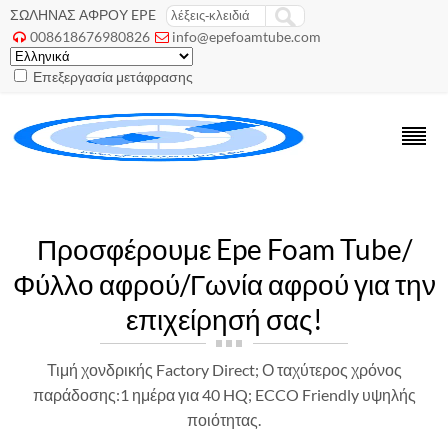
ΣΩΛΗΝΑΣ ΑΦΡΟΥ EPE
008618676980826
info@epefoamtube.com


Επεξεργασία μετάφρασης
Προσφέρουμε Epe Foam Tube/
Φύλλο αφρού/Γωνία αφρού για την
επιχείρησή σας!
Τιμή χονδρικής Factory Direct; Ο ταχύτερος χρόνος
παράδοσης:1 ημέρα για 40 HQ; ECCO Friendly υψηλής
ποιότητας.