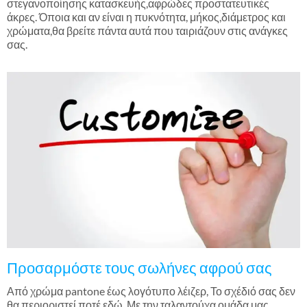
στεγανοποίησης κατασκευής,αφρώδες προστατευτικές
άκρες. Όποια και αν είναι η πυκνότητα, μήκος,διάμετρος και
χρώματα,θα βρείτε πάντα αυτά που ταιριάζουν στις ανάγκες
σας.
Προσαρμόστε τους σωλήνες αφρού σας
Από χρώμα pantone έως λογότυπο λέιζερ, Το σχέδιό σας δεν
θα περιοριστεί ποτέ εδώ. Με την ταλαντούχα ομάδα μας,