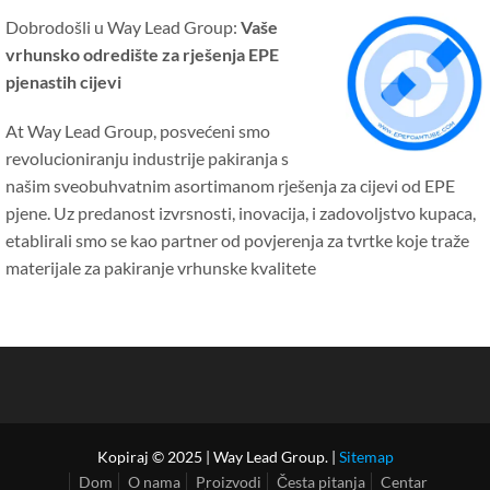
Dobrodošli u Way Lead Group:
Vaše
vrhunsko odredište za rješenja EPE
pjenastih cijevi
At Way Lead Group, posvećeni smo
revolucioniranju industrije pakiranja s
našim sveobuhvatnim asortimanom rješenja za cijevi od EPE
pjene. Uz predanost izvrsnosti, inovacija, i zadovoljstvo kupaca,
etablirali smo se kao partner od povjerenja za tvrtke koje traže
materijale za pakiranje vrhunske kvalitete
Kopiraj © 2025 | Way Lead Group. |
Sitemap
Dom
O nama
Proizvodi
Česta pitanja
Centar