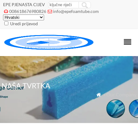
EPE PJENASTA CIJEV
008618676980826
info@epefoamtube.com


Uredi prijevod
NAŠA TVRTKA
» Our Company
