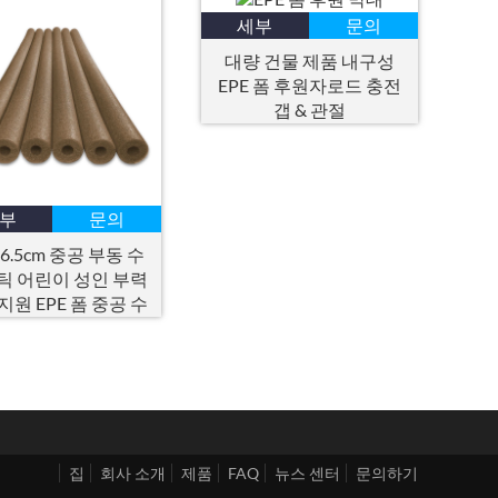
세부
문의
대량 건물 제품 내구성
EPE 폼 후원자로드 충전
갭 & 관절
부
문의
×6.5cm 중공 부동 수
틱 어린이 성인 부력
지원 EPE 폼 중공 수
영장 국수
집
회사 소개
제품
FAQ
뉴스 센터
문의하기