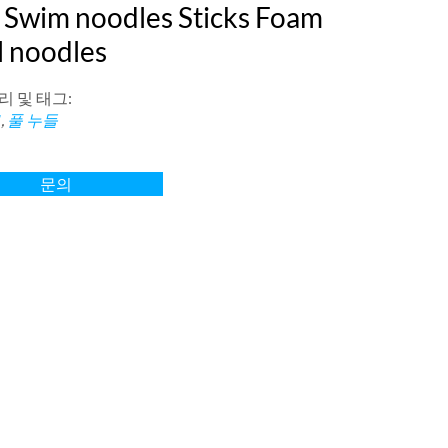
 Swim noodles Sticks Foam
l noodles
 및 태그:
브
,
풀 누들
문의