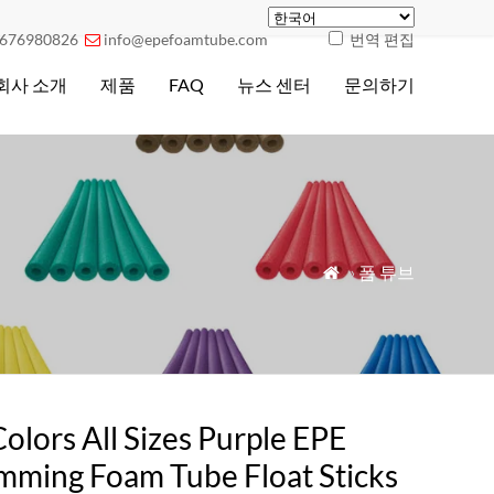
676980826
info@epefoamtube.com
번역 편집

회사 소개
제품
FAQ
뉴스 센터
문의하기
»
폼 튜브

Colors All Sizes Purple EPE
mming Foam Tube Float Sticks