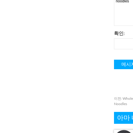
확인:
이전:
Wholes
Noodles
아마 