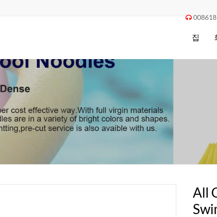
008618

집
All 
Swi