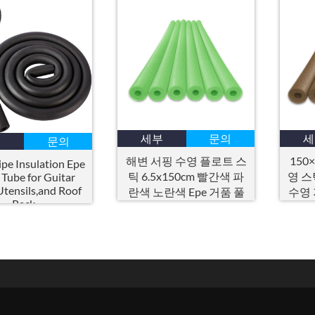
세부
문의
세
부
문의
해변 서핑 수영 플로트 스
150
pe Insulation Epe
틱 6.5x150cm 빨간색 파
영 스
Tube for Guitar
Utensils
,
and Roof
란색 노란색 Epe 거품 풀
수영 
Rack
국수에 대한 도매 중공 수
영 국수