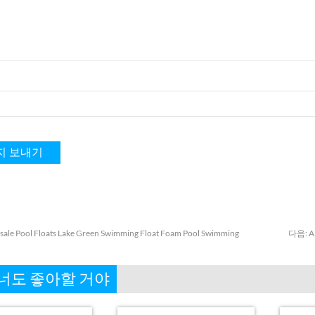
ale Pool Floats Lake Green Swimming Float Foam Pool Swimming
다음:
A
너도 좋아할 거야