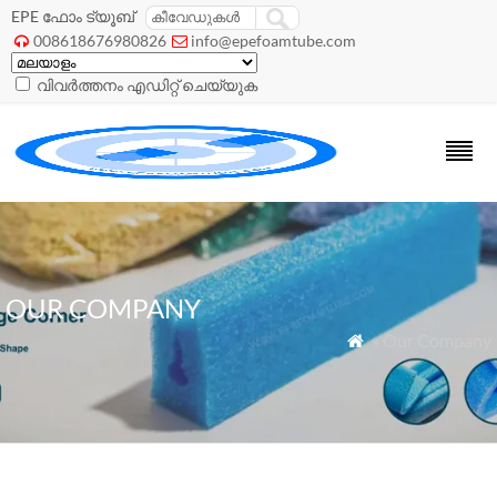
EPE ഫോം ട്യൂബ്
008618676980826
info@epefoamtube.com


വിവർത്തനം എഡിറ്റ് ചെയ്യുക
OUR COMPANY
» Our Company
