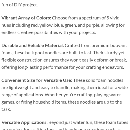
fun of DIY project
.
Vibrant Array of Colors
:
Choose from a spectrum of
5
vivid
hues including red
,
yellow
,
blue
,
green
,
and purple
,
allowing for
endless creative possibilities with your projects
.
Durable and Reliable Material
:
Crafted from premium buoyant
foam
,
these bulk pool noodles are built to last
.
Their sturdy yet
flexible construction ensures they won’t easily deform or break
,
offering long-lasting performance for your crafting endeavors
.
Convenient Size for Versatile Use
:
These solid foam noodles
are lightweight and easy to handle
,
making them ideal for a wide
range of applications
.
Whether you’re crafting
,
playing water
games
,
or fixing household items
,
these noodles are up to the
task
.
Versatile Applications
:
Beyond just water fun
,
these foam tubes
are perfect for crafting toys and handmade creations such as