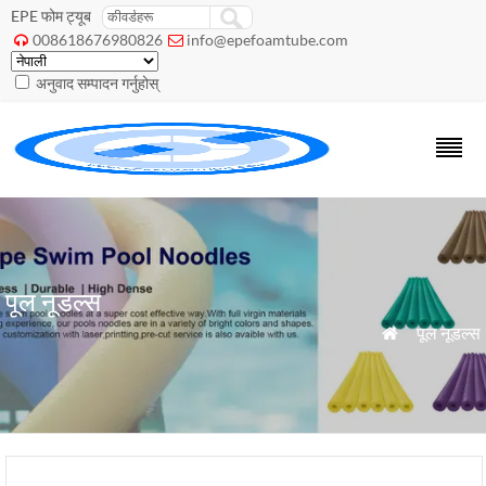
EPE फोम ट्यूब
008618676980826
info@epefoamtube.com


अनुवाद सम्पादन गर्नुहोस्
पूल नूडल्स
»
पूल नूडल्स
