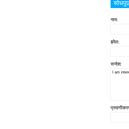
सोधपुछ 
नाम:
इमेल:
सन्देश:
प्रमाणीकर