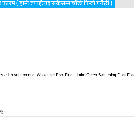
फारम ( हामी तपाईंलाई सकेसम्म चाँडो फिर्ता गर्नेछौं )
ण: