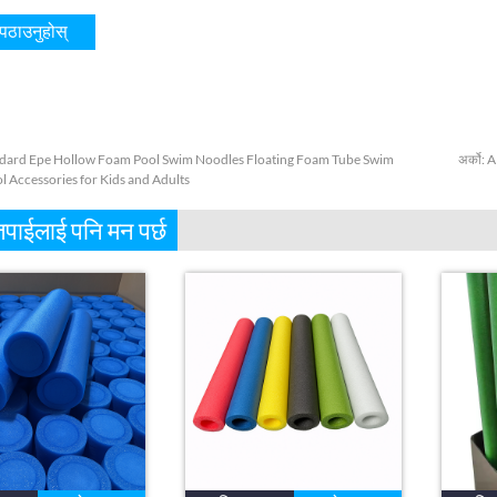
dard Epe Hollow Foam Pool Swim Noodles Floating Foam Tube Swim
अर्को:
A
l Accessories for Kids and Adults
पाईलाई पनि मन पर्छ