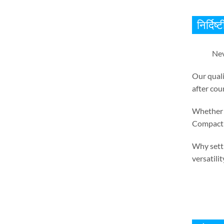
निर्दिष
Nev
Our quali
after cou
Whether i
Compact 
Why settl
versatilit