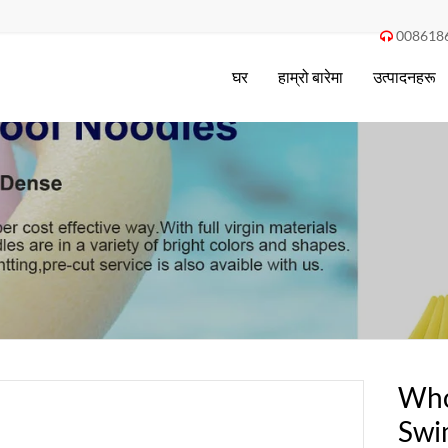
008618

घर
हाम्रो बारेमा
उत्पादनहरू
Who
Swi