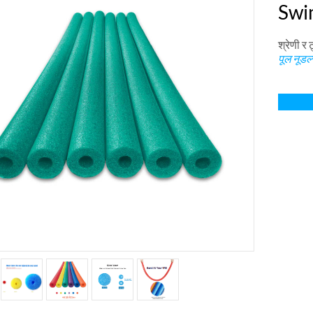
Swi
श्रेणी र 
पूल नूडल