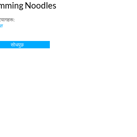
mming Noodles
ट्यागहरू:
्स
सोधपुछ