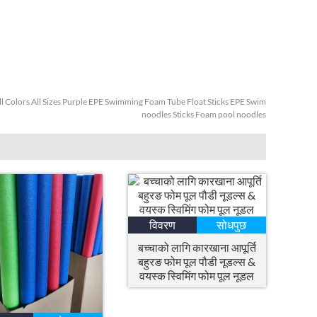
ll Colors All Sizes Purple EPE Swimming Foam Tube Float Sticks EPE Swim
noodles Sticks Foam pool noodles
विवरण
सोधपुछ
बच्चाको लागि कारखाना आपूर्ति
बहुरङ फोम पूल पौडी नूडल्स &
वयस्क स्विमिंग फोम पूल नूडल