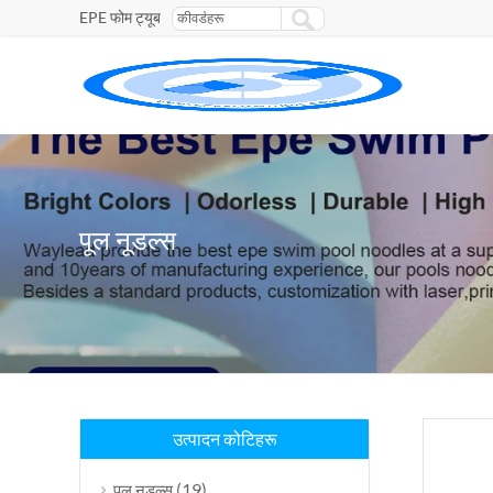
EPE फोम ट्यूब
पूल नूडल्स
उत्पादन कोटिहरू
(19)
पूल नूडल्स