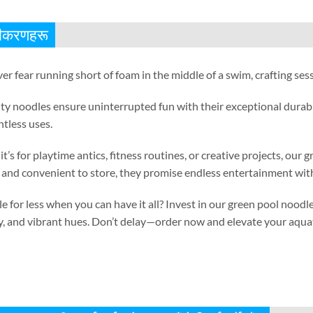
्टीकरणहरू
er fear running short of foam in the middle of a swim
,
crafting ses
ty noodles ensure uninterrupted fun with their exceptional durabi
ntless uses
.
t’s for playtime antics
,
fitness routines
,
or creative projects
,
our g
and convenient to store
,
they promise endless entertainment with
e for less when you can have it all
?
Invest in our green pool noodle
y
,
and vibrant hues
.
Don’t delay—order now and elevate your aqua