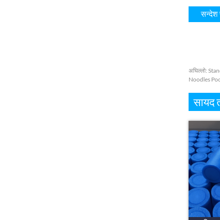
अघिल्लो:
Stan
Noodles Poo
सायद त