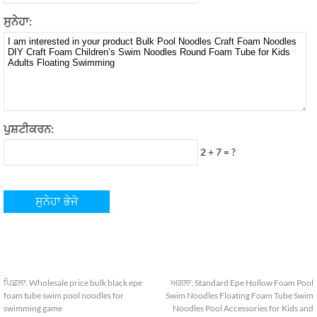
ਸੁਨੇਹਾ:
ਪੁਸ਼ਟੀਕਰਨ:
2 + 7 = ?
ਪਿਛਲਾ:
Wholesale price bulk black epe
ਅਗਲਾ:
Standard Epe Hollow Foam Pool
foam tube swim pool noodles for
Swim Noodles Floating Foam Tube Swim
swimming game
Noodles Pool Accessories for Kids and