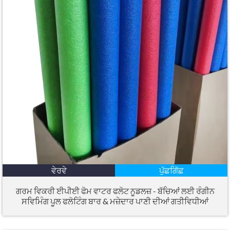
ਵੇਰਵੇ
ਪੁੱਛਗਿੱਛ
ਗਰਮ ਵਿਕਰੀ ਈਪੀਈ ਫੋਮ ਵਾਟਰ ਫਲੋਟ ਨੂਡਲਜ਼ - ਬੱਚਿਆਂ ਲਈ ਰੰਗੀਨ
ਸਵਿਮਿੰਗ ਪੂਲ ਫਲੋਟਿੰਗ ਬਾਰ & ਮਜ਼ੇਦਾਰ ਪਾਣੀ ਦੀਆਂ ਗਤੀਵਿਧੀਆਂ