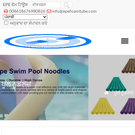
EPE ਫੋਮ ਟਿਊਬ
008618676980826
info@epefoamtube.com


ਅਨੁਵਾਦ ਦਾ ਸੰਪਾਦਨ ਕਰੋ
ਪੂਲ ਨੂਡਲਜ਼
»
ਪੂਲ ਨੂਡਲਜ਼
