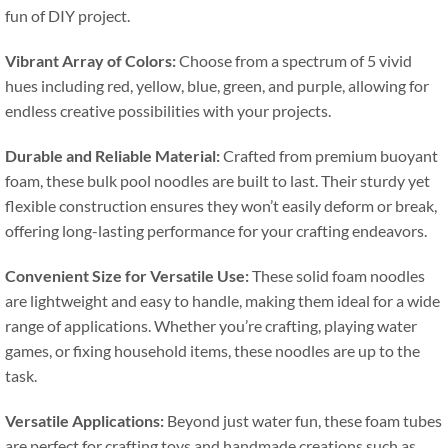
fun of DIY project
.
Vibrant Array of Colors
:
Choose from a spectrum of
5
vivid
hues including red
,
yellow
,
blue
,
green
,
and purple
,
allowing for
endless creative possibilities with your projects
.
Durable and Reliable Material
:
Crafted from premium buoyant
foam
,
these bulk pool noodles are built to last
.
Their sturdy yet
flexible construction ensures they won’t easily deform or break
,
offering long-lasting performance for your crafting endeavors
.
Convenient Size for Versatile Use
:
These solid foam noodles
are lightweight and easy to handle
,
making them ideal for a wide
range of applications
.
Whether you’re crafting
,
playing water
games
,
or fixing household items
,
these noodles are up to the
task
.
Versatile Applications
:
Beyond just water fun
,
these foam tubes
are perfect for crafting toys and handmade creations such as