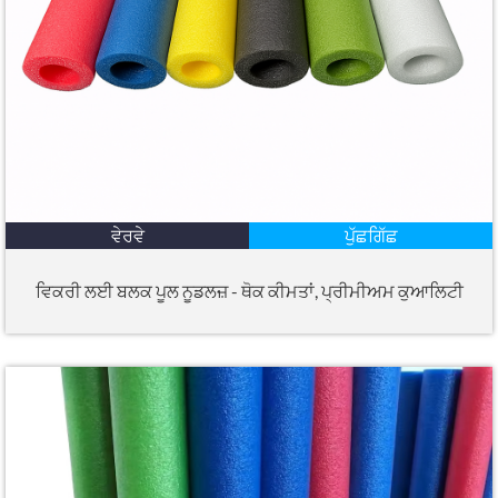
ਵੇਰਵੇ
ਪੁੱਛਗਿੱਛ
ਵਿਕਰੀ ਲਈ ਬਲਕ ਪੂਲ ਨੂਡਲਜ਼ - ਥੋਕ ਕੀਮਤਾਂ, ਪ੍ਰੀਮੀਅਮ ਕੁਆਲਿਟੀ