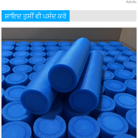
Adults
ਸ਼ਾਇਦ ਤੁਸੀਂ ਵੀ ਪਸੰਦ ਕਰੋ