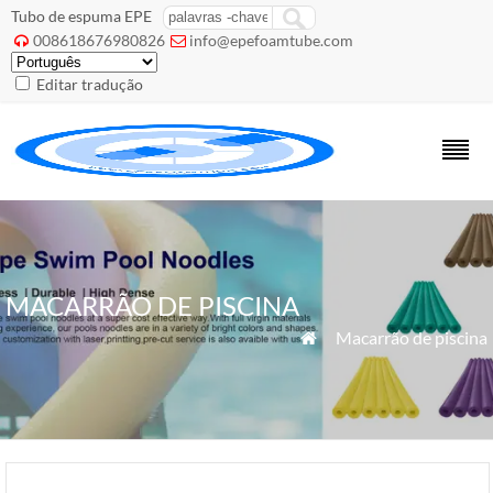
Tubo de espuma EPE
008618676980826
info@epefoamtube.com


Editar tradução
MACARRÃO DE PISCINA
»
Macarrão de piscina
