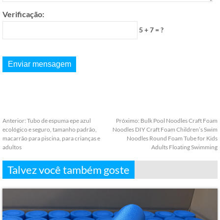
Verificação:
5 + 7 = ?
Anterior:
Tubo de espuma epe azul
Próximo:
Bulk Pool Noodles Craft Foam
ecológico e seguro, tamanho padrão,
Noodles DIY Craft Foam Children’s Swim
macarrão para piscina, para crianças e
Noodles Round Foam Tube for Kids
adultos
Adults Floating Swimming
Talvez você também goste