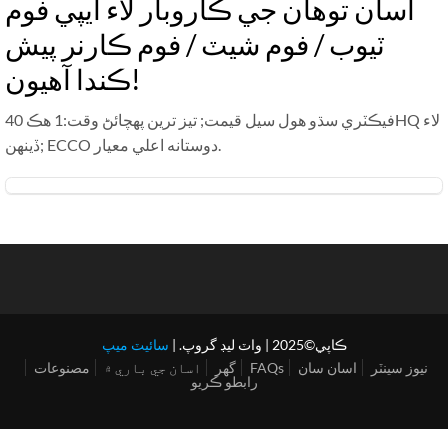
اسان توهان جي ڪاروبار لاء ايپي فوم
ٽيوب / فوم شيٽ / فوم ڪارنر پيش
ڪندا آهيون!
فيڪٽري سڌو هول سيل قيمت; تيز ترين پهچائڻ وقت:1 هڪ 40HQ لاء
ڏينهن; ECCO دوستانه اعلي معيار.
ڪاپي©2025 | واٽ ليڊ گروپ. |
سائيٽ ميپ
نيوز سينٽر
اسان سان
FAQs
گهر
اسان جي باري ۾
مصنوعات
رابطو ڪريو