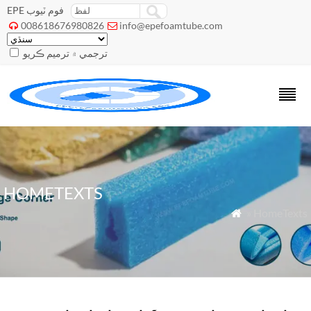
EPE فوم ٽيوب
008618676980826
info@epefoamtube.com


ترجمي ۾ ترميم ڪريو
HOMETEXTS
» HomeTexts
