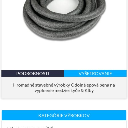
PODROBNOSTI
VYŠETROVANIE
Hromadné stavebné výrobky Odolná epová pena na
vyplnenie medzier tyče & Kĺby
KATEGÓRIE VÝROBKOV