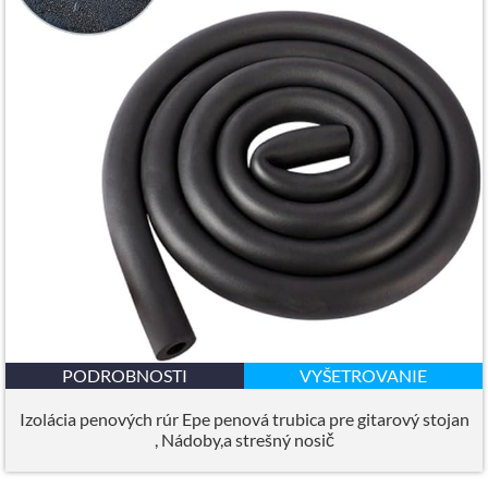
PODROBNOSTI
VYŠETROVANIE
Izolácia penových rúr Epe penová trubica pre gitarový stojan
, Nádoby,a strešný nosič