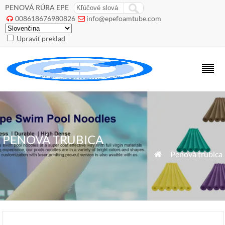
PENOVÁ RÚRA EPE
008618676980826
info@epefoamtube.com


Upraviť preklad
PENOVÁ TRUBICA
»
Penová trubica
