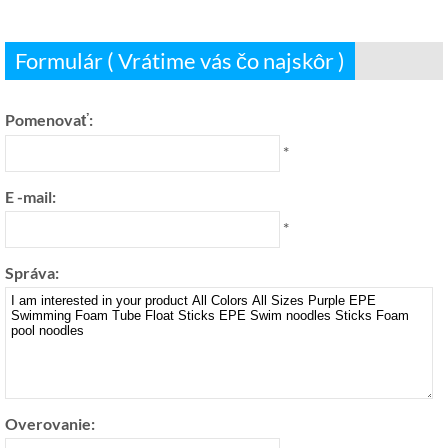
Formulár ( Vrátime vás čo najskôr )
Pomenovať:
*
E -mail:
*
Správa:
Overovanie: