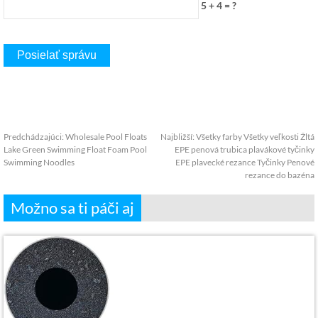
5 + 4 = ?
Predchádzajúci:
Wholesale Pool Floats
Najbližší:
Všetky farby Všetky veľkosti Žltá
Lake Green Swimming Float Foam Pool
EPE penová trubica plavákové tyčinky
Swimming Noodles
EPE plavecké rezance Tyčinky Penové
rezance do bazéna
Možno sa ti páči aj