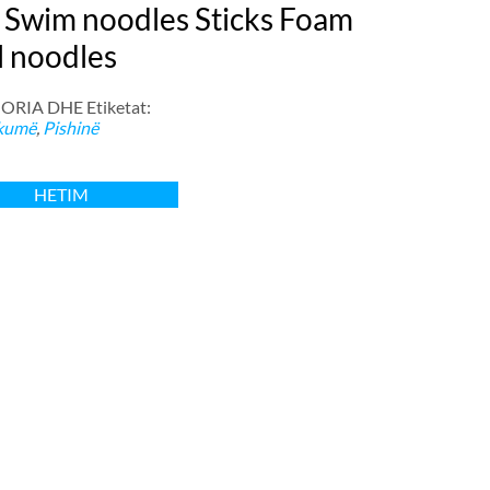
 Swim noodles Sticks Foam
l noodles
RIA DHE Etiketat:
kumë
,
Pishinë
HETIM