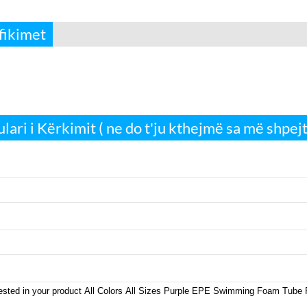
fikimet
lari i Kërkimit ( ne do t'ju kthejmë sa më shpejt