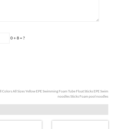
0 + 8 = ?
ll Colors All Sizes Yellow EPE Swimming Foam Tube Float Sticks EPE Swim
noodles Sticks Foam pool noodles