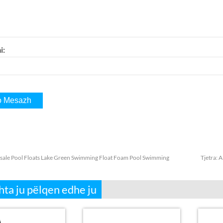
i:
ale Pool Floats Lake Green Swimming Float Foam Pool Swimming
Tjetra:
A
ta ju pëlqen edhe ju