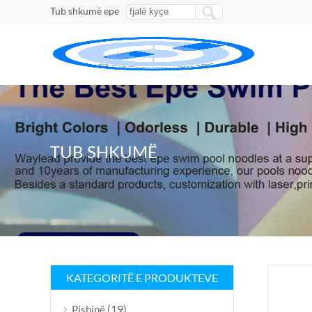
Tub shkumë epe
TUB SHKUMË
KATEGORITË E PRODUKTEVE
(19)
Pishinë