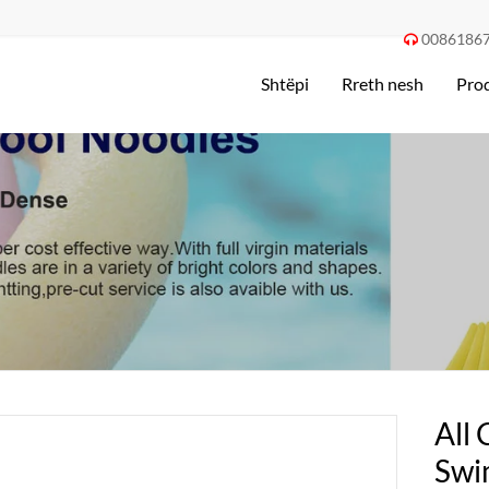
0086186

Shtëpi
Rreth nesh
Pro
All 
Swi