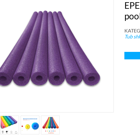
EPE
poo
KATEGO
Tub sh