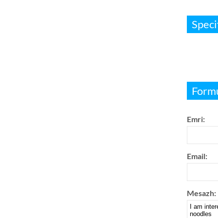
Speci
Formu
Emri:
Email:
Mesazh: