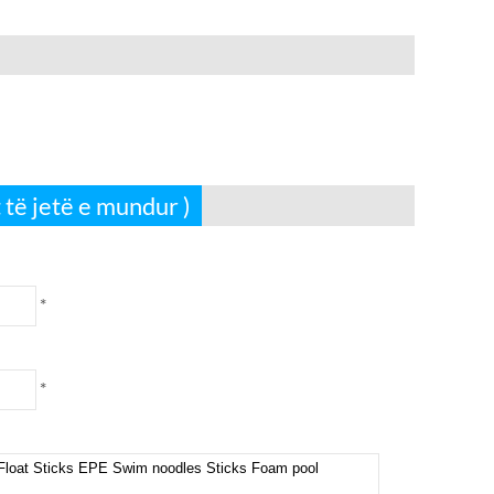
 të jetë e mundur )
*
*