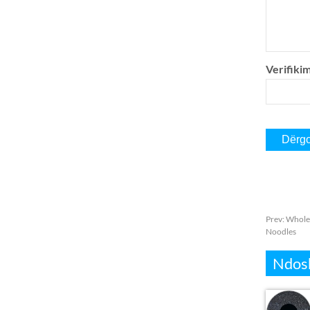
Verifikim
Prev:
Wholes
Noodles
Ndosh