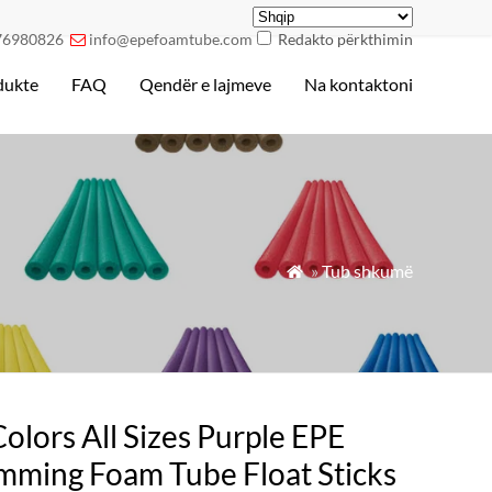
76980826
info@epefoamtube.com
Redakto përkthimin

dukte
FAQ
Qendër e lajmeve
Na kontaktoni
»
Tub shkumë

Colors All Sizes Purple EPE
mming Foam Tube Float Sticks