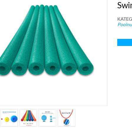
Swi
KATEG
Poolnu