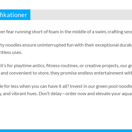
fikationer
er fear running short of foam in the middle of a swim
,
crafting ses
ty noodles ensure uninterrupted fun with their exceptional durabi
ntless uses
.
t’s for playtime antics
,
fitness routines
,
or creative projects
,
our g
and convenient to store
,
they promise endless entertainment with
e for less when you can have it all
?
Invest in our green pool noodle
y
,
and vibrant hues
.
Don’t delay—order now and elevate your aqua