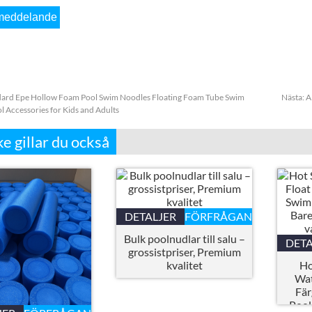
dard Epe Hollow Foam Pool Swim Noodles Floating Foam Tube Swim
Nästa:
A
l Accessories for Kids and Adults
e gillar du också
DETALJER
FÖRFRÅGAN
Bulk poolnudlar till salu –
DETA
grossistpriser, Premium
kvalitet
Ho
Wat
Fä
Pool