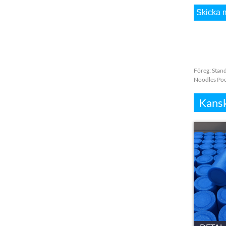
Föreg:
Stan
Noodles Poo
Kansk