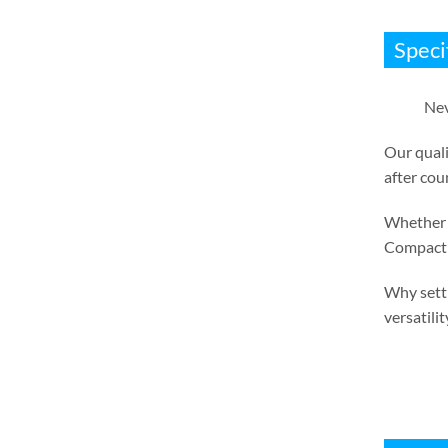
Speci
Nev
Our quali
after cou
Whether i
Compact 
Why settl
versatilit