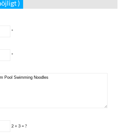
jligt )
*
*
2 + 3 = ?