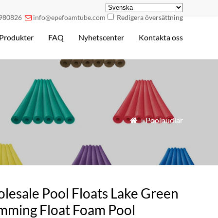
980826
info@epefoamtube.com
Redigera översättning

Produkter
FAQ
Nyhetscenter
Kontakta oss
»
Poolnudlar

lesale Pool Floats Lake Green
mming Float Foam Pool