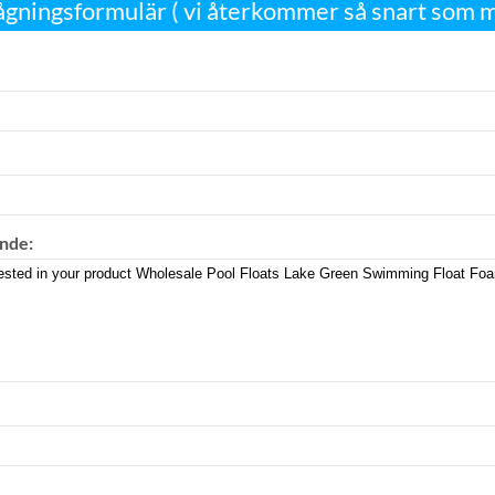
ågningsformulär ( vi återkommer så snart som mö
nde: