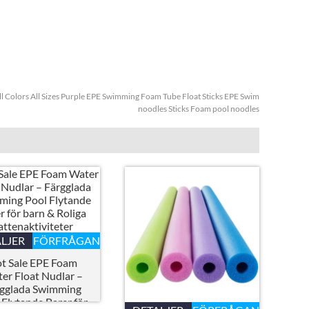
ll Colors All Sizes Purple EPE Swimming Foam Tube Float Sticks EPE Swim
noodles Sticks Foam pool noodles
LJER
FÖRFRÅGAN
t Sale EPE Foam
er Float Nudlar –
rgglada Swimming
 Flytande Barer för