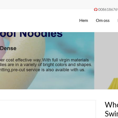
008618676

Hem
Om oss
Who
Swi