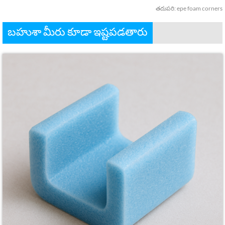
తదుపరి:
epe foam corners
బహుశా మీరు కూడా ఇష్టపడతారు