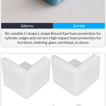
వివరాలు
విచారణ
Re-useable U shape L shape Round Epe foam protection for
cylinder
,
edges and corners High impact foam protection for
furniture
,
shelving
,
glass
,
worktops
,
or doors