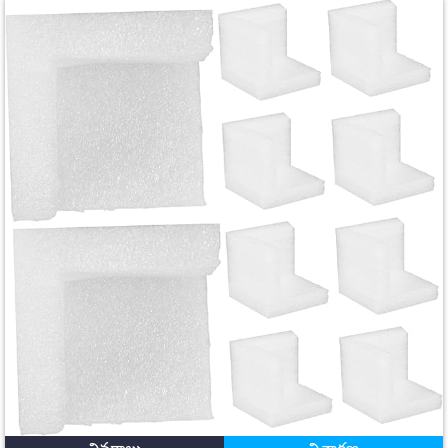
వివరాలు
విచారణ