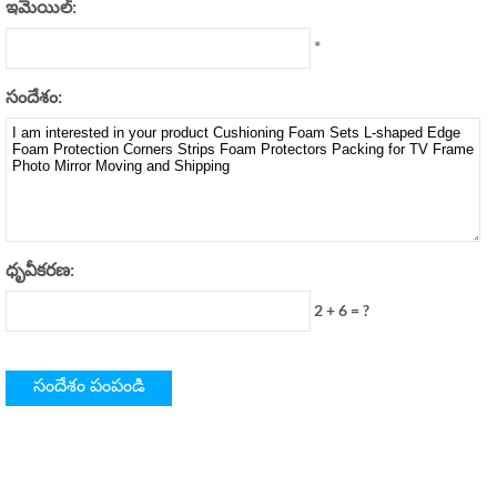
ఇమెయిల్:
*
సందేశం:
ధృవీకరణ:
2 + 6 = ?