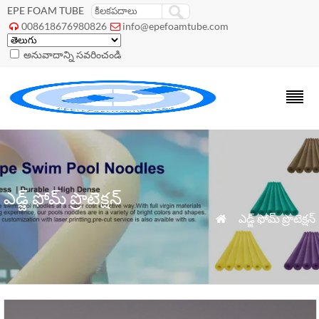
EPE FOAM TUBE
008618676980826
info@epefoamtube.com


అనువాదాన్ని సవరించండి
ఎడ్జ్ ఫోమ్ ప్రొటెక్షన్
»
ఎడ్జ్ ఫోమ్ ప్రొటెక్షన్
