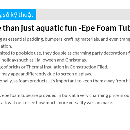
 số kỹ thuật
 than just aquatic fun -Epe Foam Tu
g as essential padding
,
bumpers
,
crafting materials
,
and even tramp
nation
.
mited to poolside use
,
they double as charming party decorations f
e holidays such as Halloween and Christmas
.
ng of bricks or Thermal Insulation in Construction Filed
.
 may appear differently due to screen displays
.
onally
,
as foam products
,
it’s important to keep them away from hi
k epe foam tube are provided in bulk at a very charming price in 
talk with us to see how much more versality we can make
.