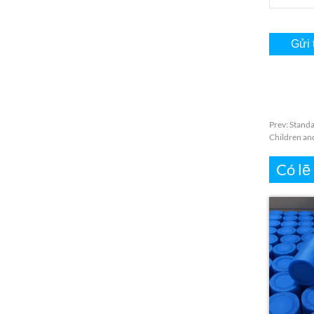
Prev
:
Standa
Children an
Có lẽ