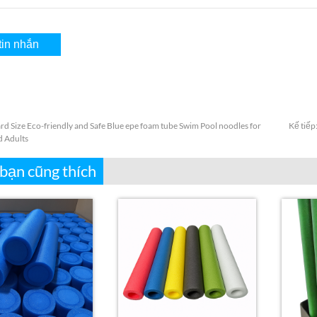
rd Size Eco-friendly and Safe Blue epe foam tube Swim Pool noodles for
Kế tiếp
d Adults
 bạn cũng thích