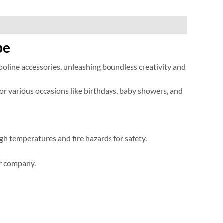
be
oline accessories
,
unleashing boundless creativity and
or various occasions like birthdays
,
baby showers
,
and
gh temperatures and fire hazards for safety
.
our company
.