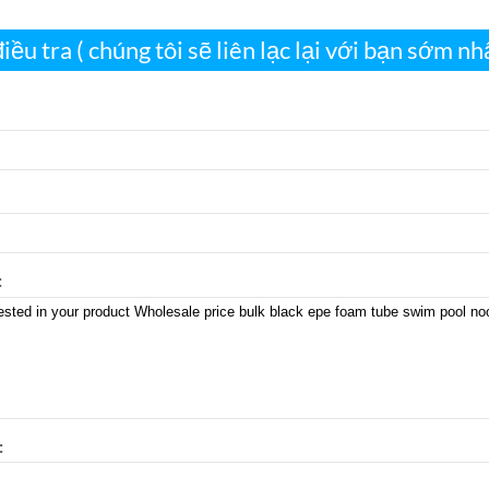
ều tra ( chúng tôi sẽ liên lạc lại với bạn sớm nhấ
:
: