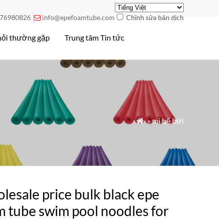
76980826
info@epefoamtube.com
Chỉnh sửa bản dịch

hỏi thường gặp
Trung tâm Tin tức
»
mì bể bơi

esale price bulk black epe
m tube swim pool noodles for