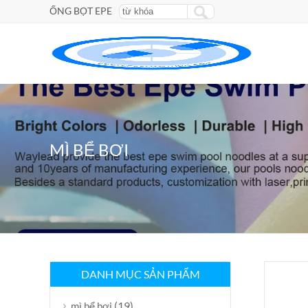
ỐNG BỌT EPE
MÌ BỂ BƠI
DANH MỤC SẢN PHẨM
(19)
mì bể bơi