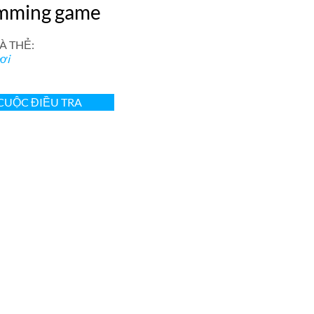
mming game
À THẺ:
ơi
CUỘC ĐIỀU TRA