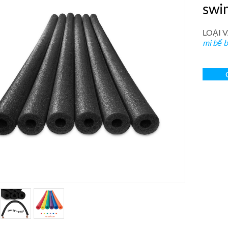
swi
LOẠI V
mì bể b