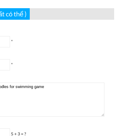
t có thể )
*
*
5 + 3 = ?