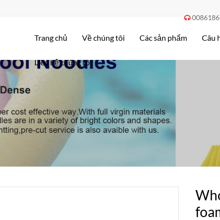
0086186

Trang chủ
Về chúng tôi
Các sản phẩm
Câu 
Liên hệ chúng tôi
Whol
foa