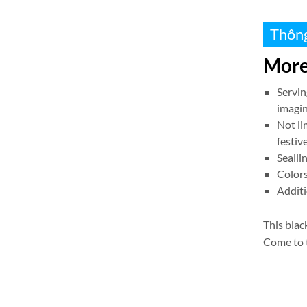
Thông
More
Servin
imagi
Not li
festiv
Sealli
Colors
Additi
This blac
Come to 