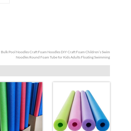
:
Bulk Pool Noodles Craft Foam Noodles DIY Craft Foam Children’s Swim
Noodles Round Foam Tube for Kids Adults Floating Swimming