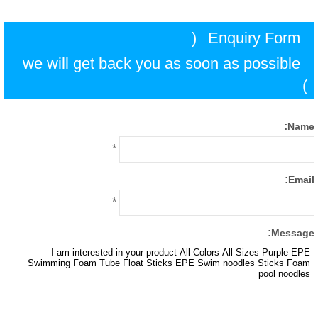
(
Enquiry Form
we will get back you as soon as possible
:
Na
*
:
Ema
*
:
Messa