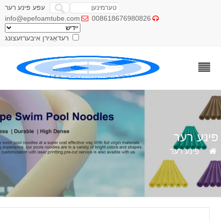
עפּע פּינע רער
info@epefoamtube.com
008618676980826


רעדאַגירן איבערזעצונג
ינע רער
»
פּינע רער