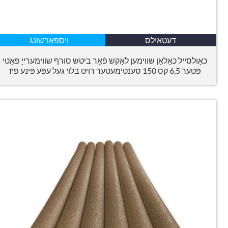
דעטאַילס
ויספאָרשונג
כאָולסייל כאַלאַן שווימען לאָקש פֿאַר ביטש סורף שווימערייַ פאַטי
פּטער 6,5 קס 150 סענטימעטער רויט בלוי געל עפּע פּינע פּיז