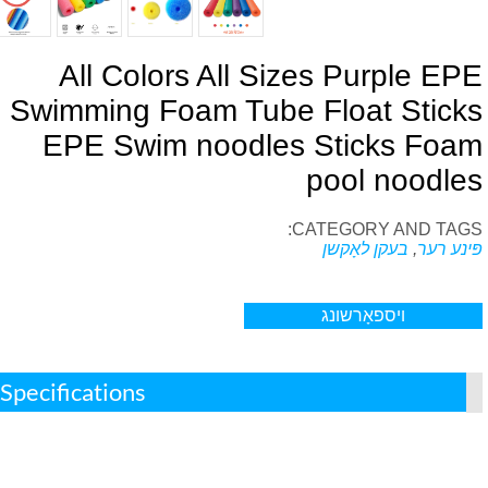
All Colors All Sizes Purple EP
Swimming Foam Tube Float Stick
EPE Swim noodles Sticks Foa
pool noodle
:
CATEGORY AND TA
ינע רער
,
בעקן לאָקשן
ויספאָרשונג
Specifications