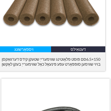
דעטאַילס
ויספאָרשונג
150×6.5סם פּוסט פלאָוטינג שווימערייַ שטעקן קידס דערוואַקסן
בויוי שווימען סופּפּאָרט עפּע פּינעאָל כאָל שווימערייַ בעקן לאָקשן