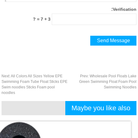
:
Verificati
?
=
3 + 7
Next
:
All Colors All Sizes Yellow EPE
Prev
:
Wholesale Pool Floats L
Swimming Foam Tube Float Sticks EPE
Green Swimming Float Foam Po
Swim noodles Sticks Foam pool
Swimming Noodl
noodles
Maybe you like also