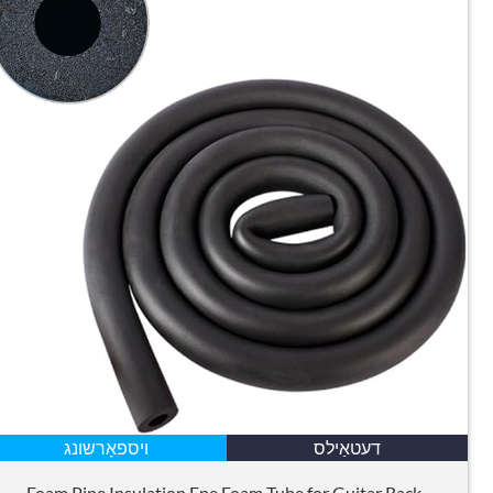
דעטאַילס
ויספאָרשונג
Foam Pipe Insulation Epe Foam Tube for Guitar Rack
,