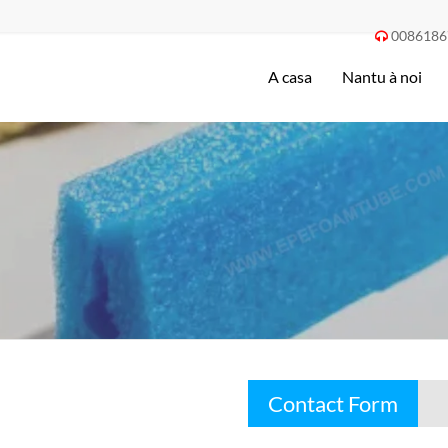
0086186

A casa
Nantu à noi
Contact Form