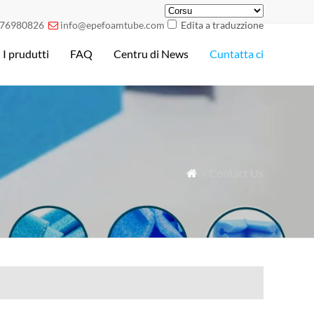
76980826
info@epefoamtube.com
Edita a traduzzione

I prudutti
FAQ
Centru di News
Cuntatta ci
» Contact Us
