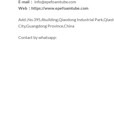
E-mail：
info@epefoamtube.com
Web
：
https
://
www.epefoamtube.com
Add
:,
No.395,4building
,
Qiaodong Industrial Park
,
Qiao
City
,
Guangdong Province
,
China
Contact by whatsapp
: