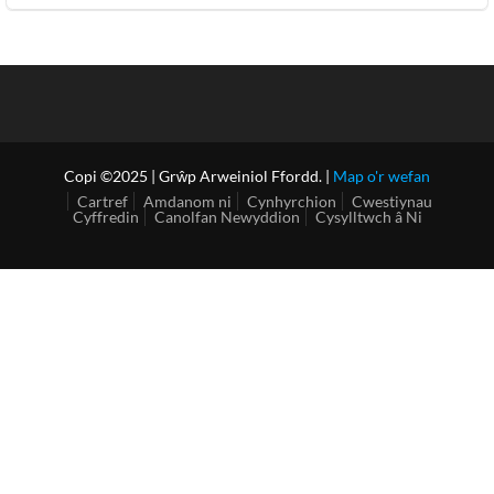
Copi ©2025 | Grŵp Arweiniol Ffordd. |
Map o'r wefan
Cartref
Amdanom ni
Cynhyrchion
Cwestiynau
Cyffredin
Canolfan Newyddion
Cysylltwch â Ni