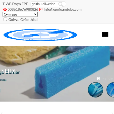
TIWB Ewyn EPE
008618676980826
info@epefoamtube.com


Golygu Cyfieithiad
SLIDE
» slide
