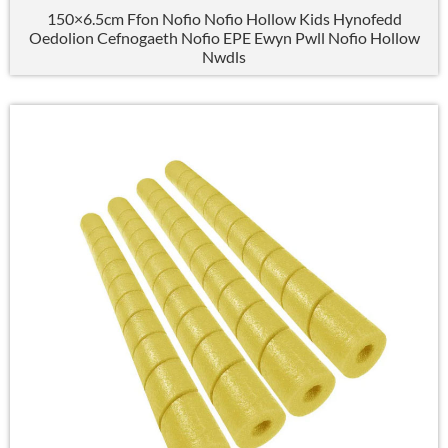
150×6.5cm Ffon Nofio Nofio Hollow Kids Hynofedd
Oedolion Cefnogaeth Nofio EPE Ewyn Pwll Nofio Hollow
Nwdls