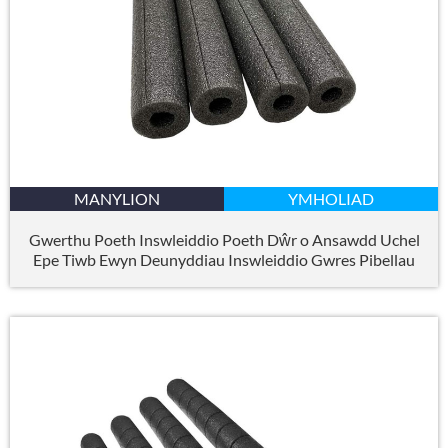
MANYLION
YMHOLIAD
Gwerthu Poeth Inswleiddio Poeth Dŵr o Ansawdd Uchel
Epe Tiwb Ewyn Deunyddiau Inswleiddio Gwres Pibellau