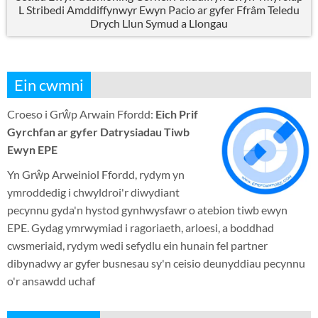
L Stribedi Amddiffynwyr Ewyn Pacio ar gyfer Ffrâm Teledu
Drych Llun Symud a Llongau
Ein cwmni
Croeso i Grŵp Arwain Ffordd:
Eich Prif
Gyrchfan ar gyfer Datrysiadau Tiwb
Ewyn EPE
Yn Grŵp Arweiniol Ffordd, rydym yn
ymroddedig i chwyldroi'r diwydiant
pecynnu gyda'n hystod gynhwysfawr o atebion tiwb ewyn
EPE. Gydag ymrwymiad i ragoriaeth, arloesi, a boddhad
cwsmeriaid, rydym wedi sefydlu ein hunain fel partner
dibynadwy ar gyfer busnesau sy'n ceisio deunyddiau pecynnu
o'r ansawdd uchaf