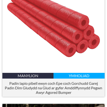
MANYLION
YMHOLIAD
Padin lapio pibell ewyn coch Epe coch Gorchudd Garej
Padin Dim Gludydd na Glud ar gyfer Amddiffynnydd Pegwn
Awyr Agored Bumper