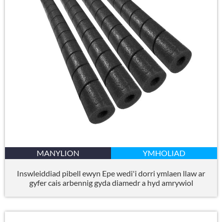
MANYLION
YMHOLIAD
Inswleiddiad pibell ewyn Epe wedi'i dorri ymlaen llaw ar
gyfer cais arbennig gyda diamedr a hyd amrywiol