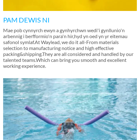
PAM DEWIS NI
Mae pob cynnyrch ewyn a gynhyrchwn wedi'i gynllunio'n
arbennig i berfformio'n para'n hir,hyd yn oed yn yr eitemau
safonol symlaf.At Waylead,
we do it all-From materials
selection to manufacturing notice and high effective
packing&shipping.They are all considered and handled by our
talented teams.Which can bring you smooth and excellent
working experience
.