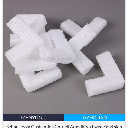
MANYLION
YMHOLIAD
Setiau Ewyn Cushioning Corneli Amddiffyn Ewyn Ymyl siâp