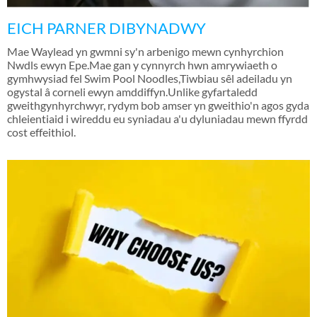
EICH PARNER DIBYNADWY
Mae Waylead yn gwmni sy'n arbenigo mewn cynhyrchion
Nwdls ewyn Epe.Mae gan y cynnyrch hwn amrywiaeth o
gymhwysiad fel Swim Pool Noodles,Tiwbiau sêl adeiladu yn
ogystal â corneli ewyn amddiffyn.Unlike gyfartaledd
gweithgynhyrchwyr, rydym bob amser yn gweithio'n agos gyda
chleientiaid i wireddu eu syniadau a'u dyluniadau mewn ffyrdd
cost effeithiol.