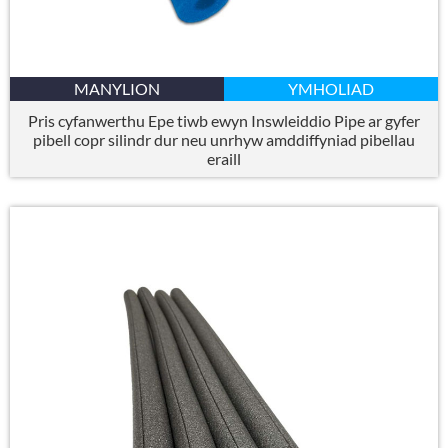
MANYLION
YMHOLIAD
Pris cyfanwerthu Epe tiwb ewyn Inswleiddio Pipe ar gyfer
pibell copr silindr dur neu unrhyw amddiffyniad pibellau
eraill