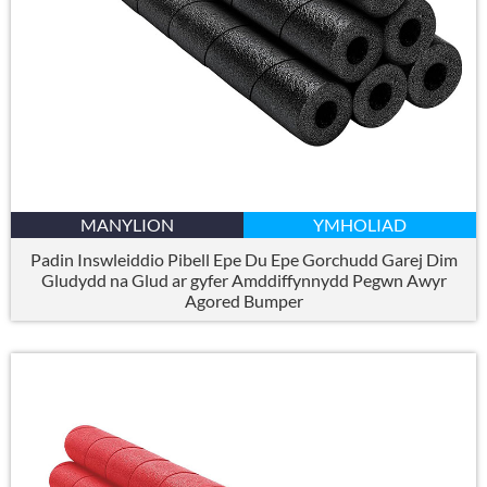
MANYLION
YMHOLIAD
Padin Inswleiddio Pibell Epe Du Epe Gorchudd Garej Dim
Gludydd na Glud ar gyfer Amddiffynnydd Pegwn Awyr
Agored Bumper