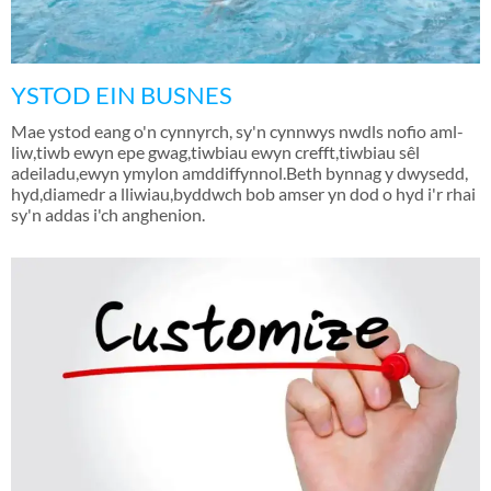
YSTOD EIN BUSNES
Mae ystod eang o'n cynnyrch, sy'n cynnwys nwdls nofio aml-
liw,tiwb ewyn epe gwag,tiwbiau ewyn crefft,tiwbiau sêl
adeiladu,ewyn ymylon amddiffynnol.Beth bynnag y dwysedd,
hyd,diamedr a lliwiau,byddwch bob amser yn dod o hyd i'r rhai
sy'n addas i'ch anghenion.