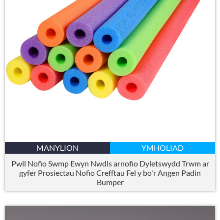
MANYLION
YMHOLIAD
Pwll Nofio Swmp Ewyn Nwdls arnofio Dyletswydd Trwm ar
gyfer Prosiectau Nofio Crefftau Fel y bo'r Angen Padin
Bumper