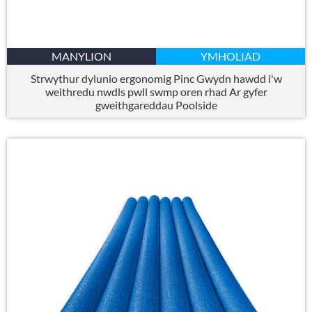
MANYLION
YMHOLIAD
Strwythur dylunio ergonomig Pinc Gwydn hawdd i'w
weithredu nwdls pwll swmp oren rhad Ar gyfer
gweithgareddau Poolside