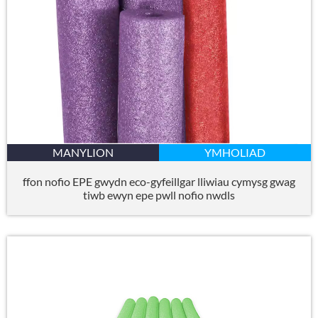
MANYLION
YMHOLIAD
ffon nofio EPE gwydn eco-gyfeillgar lliwiau cymysg gwag
tiwb ewyn epe pwll nofio nwdls