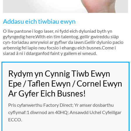
Addasu eich tiwbiau ewyn
O liw pantone i logo laser, ni fydd eich dyluniad byth yn
gyfyngedig here.With ein tîm talentog, gellir gwireddu siâp
cyn-toriadau amrywiol ar gyflwr da iawn.Gellir dylunio pacio
arbennig fel lapio neu focsio i ehangu eich busnes.Come i
siarad â ni i ddarganfod faint y gallem ei wneud.
Rydym yn Cynnig Tiwb Ewyn
Epe / Taflen Ewyn / Cornel Ewyn
Ar Gyfer Eich Busnes!
Pris cyfanwerthu Factory Direct; Yr amser dosbarthu
cyflymaf:1 diwrnod am 40HQ; Ansawdd Uchel Cyfeillgar
ECCO.