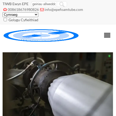
TIWB Ewyn EPE
008618676980826
info@epefoamtube.com


Golygu Cyfieithiad