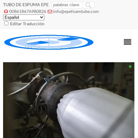
TUBO DE ESPUMA EPE
008618676980826
info@epefoamtube.com


Editar Traducción