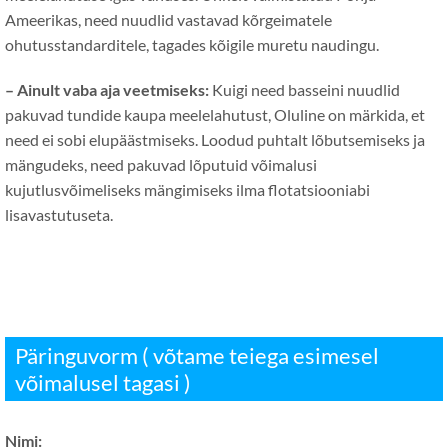
Ameerikas, need nuudlid vastavad kõrgeimatele
ohutusstandarditele, tagades kõigile muretu naudingu.
– Ainult vaba aja veetmiseks:
Kuigi need basseini nuudlid
pakuvad tundide kaupa meelelahutust, Oluline on märkida, et
need ei sobi elupäästmiseks. Loodud puhtalt lõbutsemiseks ja
mängudeks, need pakuvad lõputuid võimalusi
kujutlusvõimeliseks mängimiseks ilma flotatsiooniabi
lisavastutuseta.
Päringuvorm ( võtame teiega esimesel
võimalusel tagasi )
Nimi: