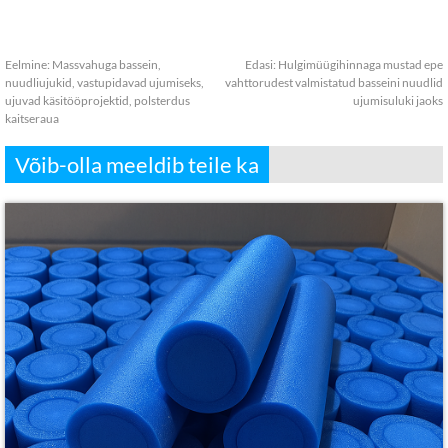
Eelmine:
Massvahuga bassein,
Edasi:
Hulgimüügihinnaga mustad epe
nuudliujukid, vastupidavad ujumiseks,
vahttorudest valmistatud basseini nuudlid
ujuvad käsitööprojektid, polsterdus
ujumisuluki jaoks
kaitseraua
Võib-olla meeldib teile ka