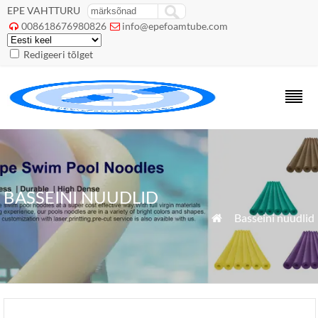
EPE VAHTTURU
008618676980826
info@epefoamtube.com


Redigeeri tõlget
BASSEINI NUUDLID
»
Basseini nuudlid
