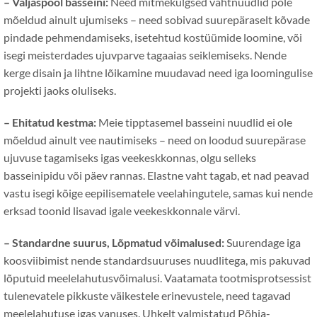
– Väljaspool basseini:
Need mitmekülgsed vahtnuudlid pole
mõeldud ainult ujumiseks – need sobivad suurepäraselt kõvade
pindade pehmendamiseks, isetehtud kostüümide loomine, või
isegi meisterdades ujuvparve tagaaias seiklemiseks. Nende
kerge disain ja lihtne lõikamine muudavad need iga loomingulise
projekti jaoks oluliseks.
– Ehitatud kestma:
Meie tipptasemel basseini nuudlid ei ole
mõeldud ainult vee nautimiseks – need on loodud suurepärase
ujuvuse tagamiseks igas veekeskkonnas, olgu selleks
basseinipidu või päev rannas. Elastne vaht tagab, et nad peavad
vastu isegi kõige eepilisematele veelahingutele, samas kui nende
erksad toonid lisavad igale veekeskkonnale värvi.
– Standardne suurus, Lõpmatud võimalused:
Suurendage iga
koosviibimist nende standardsuuruses nuudlitega, mis pakuvad
lõputuid meelelahutusvõimalusi. Vaatamata tootmisprotsessist
tulenevatele pikkuste väikestele erinevustele, need tagavad
meelelahutuse igas vanuses. Uhkelt valmistatud Põhja-