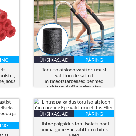
ING
ÜKSIKASJAD
PÄRING
ris
Toru isolatsioonivahttoru must
polster,
vahttorude katted
me jaoks
mitmeotstarbelised pehmed
vahttorud välitingimustes
kasutatavate sisebasseini
käepidemega veetorude jaoks
ÜKSIKASJAD
PÄRING
Lihtne paigaldus toru isolatsiooni
ING
ümmargune Epe vahttoru ehitus
stist
Filed