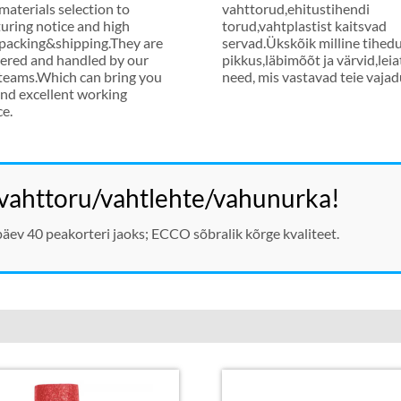
materials selection to
vahttorud,ehitustihendi
uring notice and high
torud,vahtplastist kaitsvad
 packing&shipping.They are
servad.Ükskõik milline tihedu
dered and handled by our
pikkus,läbimõõt ja värvid,leiat
 teams.Which can bring you
need, mis vastavad teie vajad
nd excellent working
ce
.
 vahttoru/vahtlehte/vahunurka!
äev 40 peakorteri jaoks; ECCO sõbralik kõrge kvaliteet.