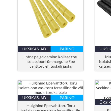
ÜKSIKASJAD
PÄRING
ÜKSI
Lihtne paigaldamine Kollase toru
Mus
isolatsiooni ümmargune Epe
isolats
vahttoru ehitusfaili jaoks
kaitser
ÜKSIKASJAD
PÄRING
ÜKSI
Hulgihind Epe vahttoru Toru
isolatsioon vasktoru terassilindrile
Ku