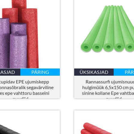
KASJAD
PÄRING
ÜKSIKASJAD
PÄR
tupidav EPE ujumiskepp
Rannassurfi ujumisnuud
nnasõbralik segavärviline
hulgimüük 6,5x150 cm p
es epe vahttoru basseini
sinine kollane Epe vahtba
nuudlid
nuudlid