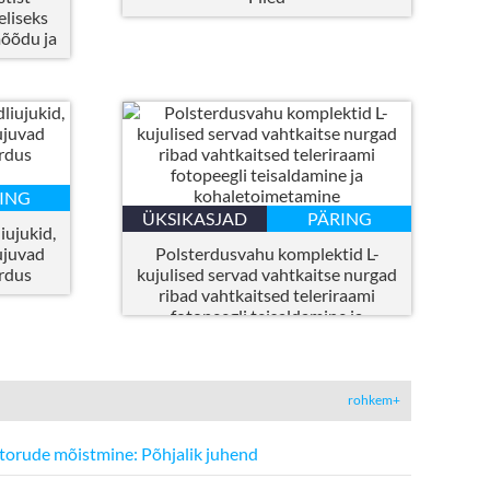
eliseks
mõõdu ja
ING
ÜKSIKASJAD
PÄRING
iujukid,
ujuvad
Polsterdusvahu komplektid L-
erdus
kujulised servad vahtkaitse nurgad
ribad vahtkaitsed teleriraami
fotopeegli teisaldamine ja
kohaletoimetamine
rohkem+
torude mõistmine: Põhjalik juhend