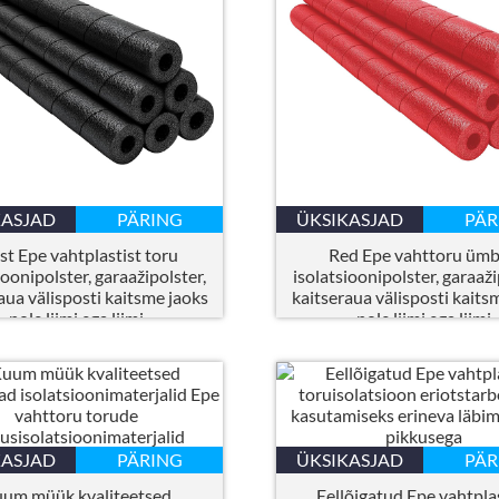
KASJAD
PÄRING
ÜKSIKASJAD
PÄR
t Epe vahtplastist toru
Red Epe vahttoru ümb
ioonipolster, garaažipolster,
isolatsioonipolster, garaaži
aua välisposti kaitsme jaoks
kaitseraua välisposti kaits
pole liimi ega liimi
pole liimi ega liimi
KASJAD
PÄRING
ÜKSIKASJAD
PÄR
um müük kvaliteetsed
Eellõigatud Epe vahtpla