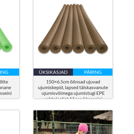
ING
ÜKSIKASJAD
PÄRING
lite
150×6.5cm õõnsad ujuvad
unane
ujumiskepid, lapsed täiskasvanute
sseini
ujumisvõimega ujumistugi EPE
vahtplastist õõnsad basseini
nuudlid