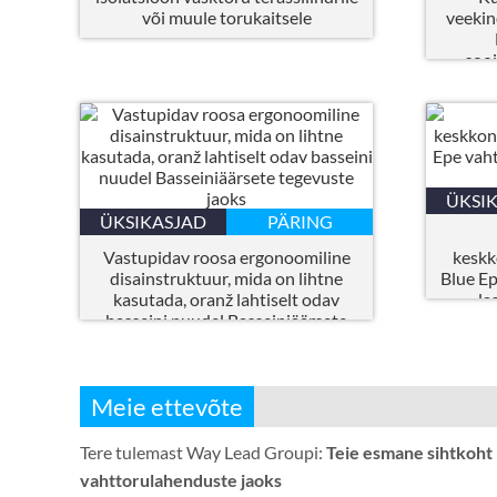
või muule torukaitsele
veekin
sooj
ÜKSI
ÜKSIKASJAD
PÄRING
Vastupidav roosa ergonoomiline
keskk
disainstruktuur, mida on lihtne
Blue Ep
kasutada, oranž lahtiselt odav
la
basseini nuudel Basseiniäärsete
tegevuste jaoks
Meie ettevõte
Tere tulemast Way Lead Groupi:
Teie esmane sihtkoht
vahttorulahenduste jaoks