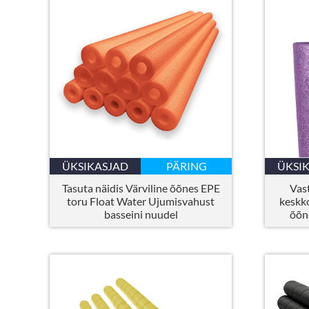
ÜKSIKASJAD
PÄRING
ÜKSI
Tasuta näidis Värviline õõnes EPE
Vas
toru Float Water Ujumisvahust
keskko
basseini nuudel
õõn