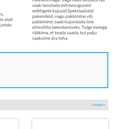
saab teostada mitmesuguseid
eellõigete kujusid.Spetsiaalseid
s,
pakendeid, nagu pakkimine või
e alati
pakkimine, saab kujundada teie
ustele.
ettevõtte laiendamiseks. Tulge meiega
rääkima, et teada saada, kui palju
saaksime ära teha.
rohkem+