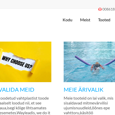
008618

Kodu
Meist
Tooted
VALIDA MEID
MEIE ÄRIVALIK
toodetud vahtplastist toode
Meie tooteid on lai valik, mis
aalselt loodud nii, et see
sisaldavad mitmevärvilisi
aua,isegi kõige lihtsamates
ujumisnuudleid,õõnes epe
esemetes.Wayleadis,
we do it
vahttoru,käsitöö