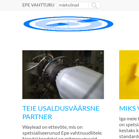
EPE VAHTTURU
TEIE USALDUSVÄÄRSNE
MIKS 
PARTNER
Iga meie 
on spetsi
Waylead on ettevõte, mis on
kestaks k
spetsialiseerunud Epe vahtnuudlitele.
standard
Nendel toodetel on mitmesuguseid