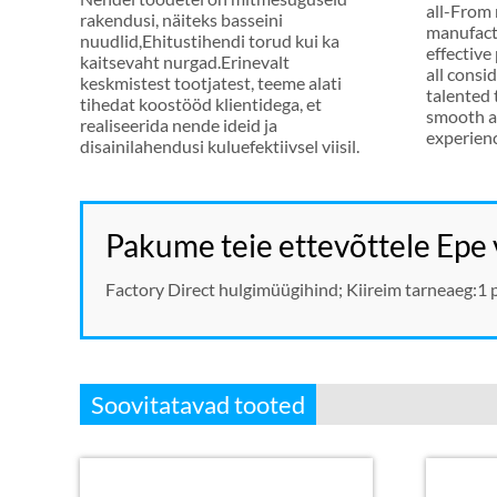
all-From 
rakendusi, näiteks basseini
manufact
nuudlid,Ehitustihendi torud kui ka
effective
kaitsevaht nurgad.Erinevalt
all consi
keskmistest tootjatest, teeme alati
talented
tihedat koostööd klientidega, et
smooth a
realiseerida nende ideid ja
experien
disainilahendusi kuluefektiivsel viisil.
Pakume teie ettevõttele Epe
Factory Direct hulgimüügihind; Kiireim tarneaeg:1 p
Soovitatavad tooted