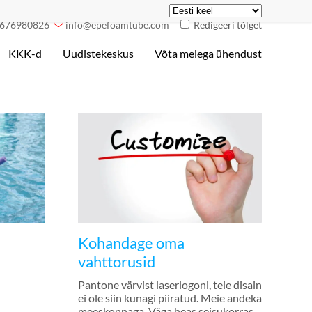
676980826
info@epefoamtube.com
Redigeeri tõlget

KKK-d
Uudistekeskus
Võta meiega ühendust
Kohandage oma
vahttorusid
Pantone värvist laserlogoni, teie disain
ei ole siin kunagi piiratud. Meie andeka
meeskonnaga, Väga heas seisukorras