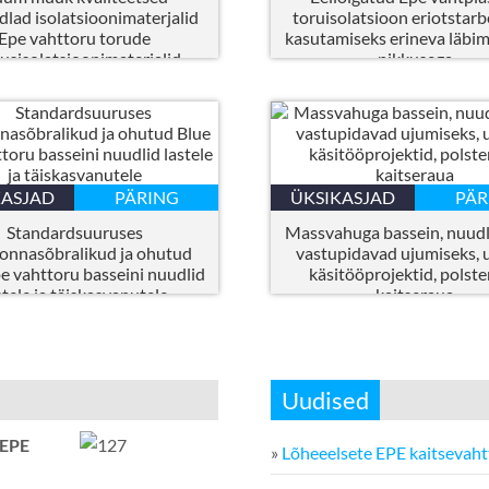
dlad isolatsioonimaterjalid
toruisolatsioon eriotstarb
Epe vahttoru torude
kasutamiseks erineva läbi
usisolatsioonimaterjalid
pikkusega
KASJAD
PÄRING
ÜKSIKASJAD
PÄR
Standardsuuruses
Massvahuga bassein, nuudl
onnasõbralikud ja ohutud
vastupidavad ujumiseks, 
e vahttoru basseini nuudlid
käsitööprojektid, polst
stele ja täiskasvanutele
kaitseraua
Uudised
 EPE
»
Lõheeelsete EPE kaitsevaht