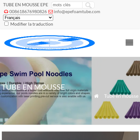
TUBE EN MOUSSE EPE
008618676980826
info@epefoamtube.com


Modifier la traduction
TUBE EN MOUSSE
»
Tube en mousse
