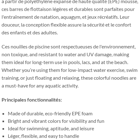
à partir de polyéthylène expansé de haute qualité (EPE) mousse,
ces barres de flottaison légères et durables sont parfaites pour
l'entraînement de natation, aquagym, et jeux récréatifs. Leur
douceur, la conception flexible assure la sécurité et le confort
des enfants et des adultes.
Ces nouilles de piscine sont respectueuses de l'environnement,
non toxique,
and resistant to water and UV damage
,
making
them ideal for long-term use in pools
, lacs,
and at the beach
.
Whether you’re using them for low-impact water exercise
,
swim
training
,
or just floating and relaxing
,
these colorful noodles are
a must-have for any aquatic activity
.
Principales fonctionnalités:
Made of durable
,
eco-friendly EPE foam
Bright and vibrant colors for visibility and fun
Ideal for swimming
, aptitude,
and leisure
Léger, flexible,
and easy to handle