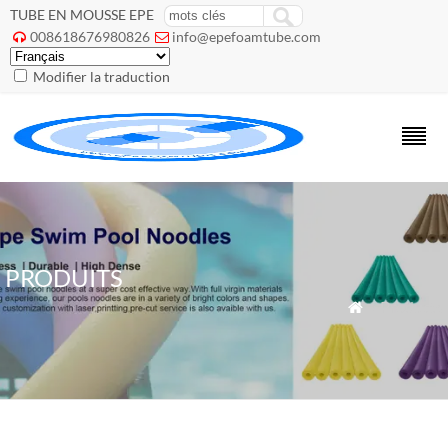
TUBE EN MOUSSE EPE
008618676980826
info@epefoamtube.com


Modifier la traduction
PRODUITS
» Products
