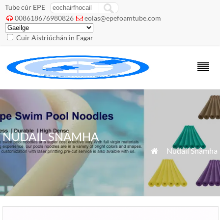
Tube cúr EPE
008618676980826
eolas@epefoamtube.com


Cuir Aistriúchán in Eagar
NÚDAIL SNÁMHA
»
Núdail Snámha
