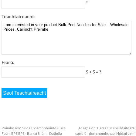
*
Teachtaireacht:
Fíorú:
5 + 5 = ?
Roimhe seo:
Núdail Snámhphointe Uisce
Ar aghaidh:
Barra cúr epe ildaite atá
Foam EPE EPE - Barraí Snámh Dathúla
cairdiúil don chomhshaol Núdail Linn