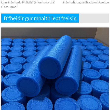
Linn Snámha do Pháistí & Gníomhaíochtaí
Snámha le haghaidh aclaíochta uisce
Uisce Spraoi
B'fhéidir gur mhaith leat freisin