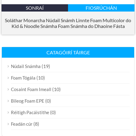
SONRAÍ
FIOSRÚCHÁN
Soláthar Monarcha Núdail Snámh Linnte Foam Multicolor do
Kid & Noodle Snámha Foam Snámha do Dhaoine Fásta
CATAGÓIRÍ TÁIRGE
(19)
Núdail Snámha
(10)
Foam Tógála
(10)
Cosaint Foam Imeall
(0)
Bileog Foam EPE
(0)
Réitigh Pacáistithe
(8)
Feadán cúr