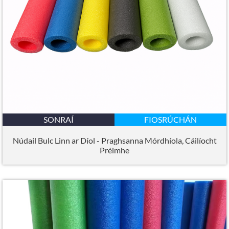
SONRAÍ
FIOSRÚCHÁN
Núdail Bulc Linn ar Díol - Praghsanna Mórdhíola, Cáilíocht
Préimhe