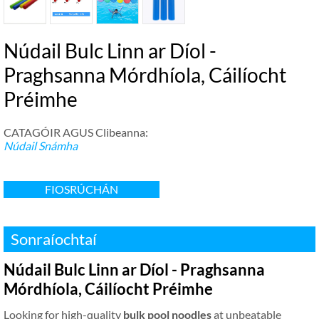
Núdail Bulc Linn ar Díol -
Praghsanna Mórdhíola, Cáilíocht
Préimhe
CATAGÓIR AGUS Clibeanna:
Núdail Snámha
FIOSRÚCHÁN
Sonraíochtaí
Núdail Bulc Linn ar Díol - Praghsanna
Mórdhíola, Cáilíocht Préimhe
Looking for high-quality
bulk pool noodles
at unbeatable