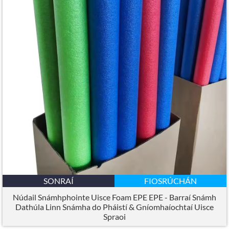
SONRAÍ
FIOSRÚCHÁN
Núdail Snámhphointe Uisce Foam EPE EPE - Barraí Snámh
Dathúla Linn Snámha do Pháistí & Gníomhaíochtaí Uisce
Spraoi