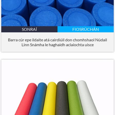
SONRAÍ
FIOSRÚCHÁN
Barra cúr epe ildaite atá cairdiúil don chomhshaol Núdail
Linn Snámha le haghaidh aclaíochta uisce