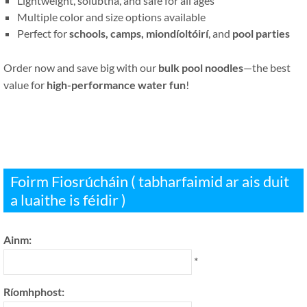
Lightweight
, solúbtha,
and safe for all ages
Multiple color and size options available
Perfect for
schools
,
camps
, miondíoltóirí
,
and
pool parties
Order now and save big with our
bulk pool noodles
—the best
value for
high-performance water fun
!
Foirm Fiosrúcháin ( tabharfaimid ar ais duit
a luaithe is féidir )
Ainm:
*
Ríomhphost: