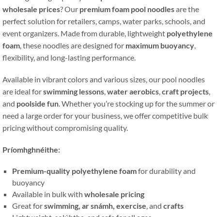
wholesale prices
?
Our
premium foam pool noodles
are the
perfect solution for retailers
,
camps
,
water parks
,
schools
,
and
event organizers
.
Made from durable
,
lightweight
polyethylene
foam
,
these noodles are designed for
maximum buoyancy
,
flexibility
,
and long-lasting performance
.
Available in vibrant colors and various sizes
,
our pool noodles
are ideal for
swimming lessons
,
water aerobics
,
craft projects
,
and
poolside fun
.
Whether you’re stocking up for the summer or
need a large order for your business
,
we offer competitive bulk
pricing without compromising quality
.
Príomhghnéithe:
Premium-quality polyethylene foam
for durability and
buoyancy
Available in bulk with
wholesale pricing
Great for
swimming
, ar snámh,
exercise
,
and
crafts