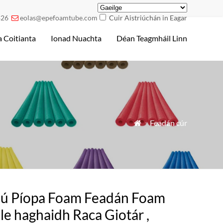
826
eolas@epefoamtube.com
Cuir Aistriúchán in Eagar

 Coitianta
Ionad Nuachta
Déan Teagmháil Linn
»
Feadán cúr

liú Píopa Foam Feadán Foam
le haghaidh Raca Giotár ,