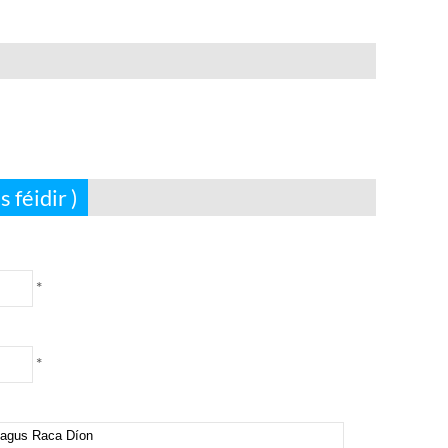
 féidir )
*
*