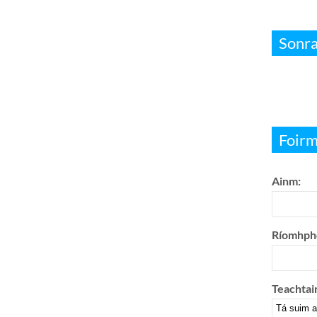
Sonra
Foirm 
Ainm:
Ríomhph
Teachtai