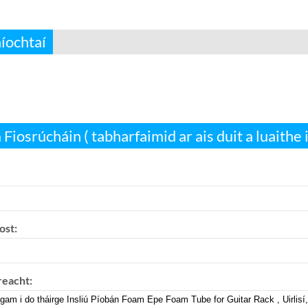
íochtaí
Fiosrúcháin ( tabharfaimid ar ais duit a luaithe is
ost:
reacht: