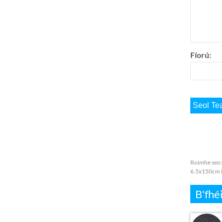
Fíorú:
Roimhe seo
6.5x150cm 
B'fhéi