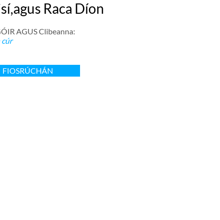
isí,agus Raca Díon
ÓIR AGUS Clibeanna:
 cúr
FIOSRÚCHÁN