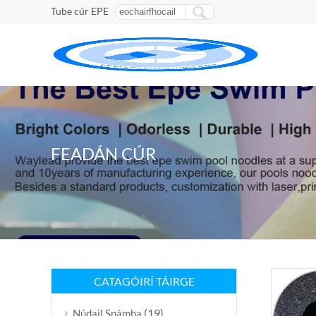
Tube cúr EPE
FEADÁN CÚR
CATAGÓIRÍ TÁIRGE
(19)
Núdail Snámha