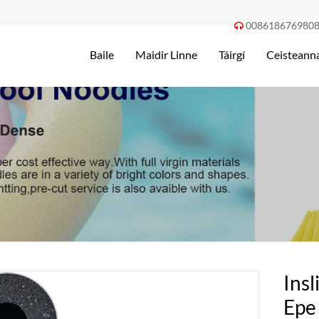
008618676980

Baile
Maidir Linne
Táirgí
Ceisteanna
Ins
Epe 