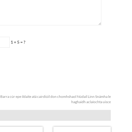
1 + 5 = ?
:
Barra cúr epe ildaite atá cairdiúil don chomhshaol Núdail Linn Snámha le
haghaidh aclaíochta uisce