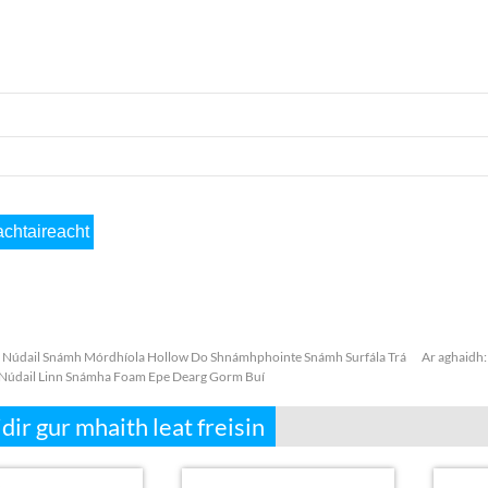
:
Núdail Snámh Mórdhíola Hollow Do Shnámhphointe Snámh Surfála Trá
Ar aghaidh
Núdail Linn Snámha Foam Epe Dearg Gorm Buí
dir gur mhaith leat freisin