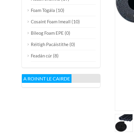
(10)
Foam Tógála
(10)
Cosaint Foam Imeall
(0)
Bileog Foam EPE
(0)
Réitigh Pacáistithe
(8)
Feadán cúr
A ROINNT LE CAIRDE