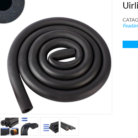
Uirl
CATAG
Feadán