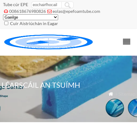
Tube cúr EPE
008618676980826
eolas@epefoamtube.com


Cuir Aistriúchán in Eagar
LÉARSCÁIL AN TSUÍMH
» Sitemap
