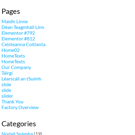
Pages
Maidir Linne
Déan Teagmháil Linn
Elementor
#792
Elementor
#812
Ceisteanna Coitianta
Home02
HomeTexts
HomeTexts
Our Company
Táirgí
Léarscáil an tSuímh
slide
slide
slider
Thank You
Factory Overview
Categories
Núdail Snámha
(19)