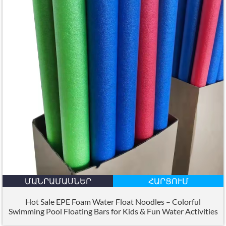
ՄԱՆՐԱՄԱՍՆԵՐ
ՀԱՐՑՈՒՄ
Hot Sale EPE Foam Water Float Noodles – Colorful
Swimming Pool Floating Bars for Kids
&
Fun Water Activities