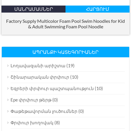
ՄԱՆՐԱՄԱՍՆԵՐ
ՀԱՐՑՈՒՄ
Factory Supply Multicolor Foam Pool Swim Noodles for Kid
&
Adult Swimming Foam Pool Noodle
ԱՊՐԱՆՔԻ ԿԱՏԵԳՈՐԻԱՆԵՐ
(19)
Լողավազանի արիշտա
(10)
Շինարարական փրփուր
(10)
Եզրերի փրփուր պաշտպանություն
(0)
Epe փրփուր թերթ
(0)
Փաթեթավորման լուծումներ
(8)
Փրփուր խողովակ