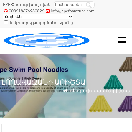
EPE Փրփուր խողովակ
008618676980826
info@epefoamtube.com


Խմբագրել թարգմանությունը
ԼՈՂԱՎԱԶԱՆԻ ԱՐԻՇՏԱ
»
Լողավազանի արիշտա
