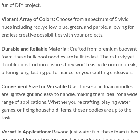
fun of DIY project
.
Vibrant Array of Colors
:
Choose from a spectrum of
5
vivid
hues including red
,
yellow
,
blue
,
green
,
and purple
,
allowing for
endless creative possibilities with your projects
.
Durable and Reliable Material
:
Crafted from premium buoyant
foam
,
these bulk pool noodles are built to last
.
Their sturdy yet
flexible construction ensures they won’t easily deform or break
,
offering long-lasting performance for your crafting endeavors
.
Convenient Size for Versatile Use
:
These solid foam noodles
are lightweight and easy to handle
,
making them ideal for a wide
range of applications
.
Whether you’re crafting
,
playing water
games
,
or fixing household items
,
these noodles are up to the
task
.
Versatile Applications
:
Beyond just water fun
,
these foam tubes
are perfect for crafting toys and handmade creations such as