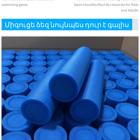
swimming game
Swim Noodles Pool Accessories for Kids
and Adults
Միգուցե ձեզ նույնպես դուր է գալիս