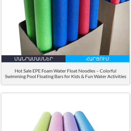
ՄԱՆՐԱՄԱՍՆԵՐ
ՀԱՐՑՈՒՄ
Hot Sale EPE Foam Water Float Noodles – Colorful
Swimming Pool Floating Bars for Kids
&
Fun Water Activities