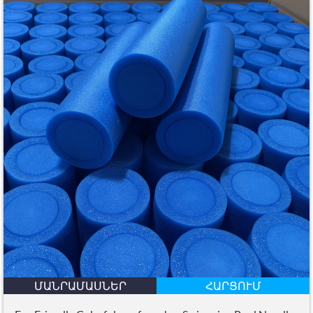
ՄԱՆՐԱՄԱՍՆԵՐ
ՀԱՐՑՈՒՄ