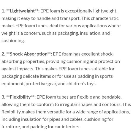
1. **
Lightweight**
:
EPE foam is exceptionally lightweight
,
making it easy to handle and transport
.
This characteristic
makes EPE foam tubes ideal for various applications where
weight is a concern
,
such as packaging
,
insulation
,
and
cushioning
.
2. **
Shock Absorption**
:
EPE foam has excellent shock-
absorbing properties
,
providing cushioning and protection
against impacts
.
This makes EPE foam tubes suitable for
packaging delicate items or for use as padding in sports
equipment
,
protective gear
,
and children’s toys
.
3. **
Flexibility**
:
EPE foam tubes are flexible and bendable
,
allowing them to conform to irregular shapes and contours
.
This
flexibility makes them versatile for a wide range of applications
,
including insulation for pipes and cables
,
cushioning for
furniture
,
and padding for car interiors
.