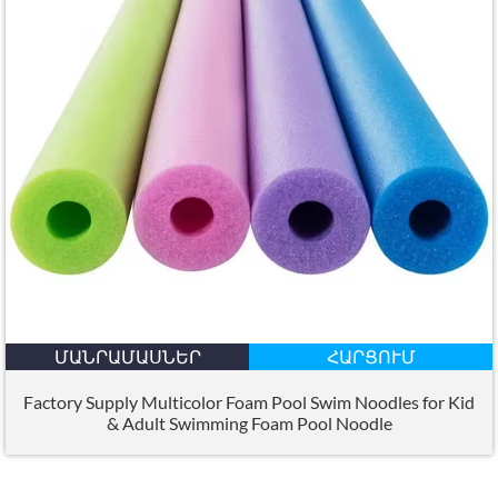
ՄԱՆՐԱՄԱՍՆԵՐ
ՀԱՐՑՈՒՄ
Factory Supply Multicolor Foam Pool Swim Noodles for Kid
&
Adult Swimming Foam Pool Noodle