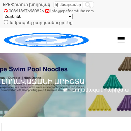
EPE Փրփուր խողովակ
008618676980826
info@epefoamtube.com


Խմբագրել թարգմանությունը
ԼՈՂԱՎԱԶԱՆԻ ԱՐԻՇՏԱ
»
Լողավազանի արիշտա
