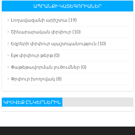
ԱՊՐԱՆՔԻ ԿԱՏԵԳՈՐԻԱՆԵՐ
(19)
Լողավազանի արիշտա
(10)
Շինարարական փրփուր
(10)
Եզրերի փրփուր պաշտպանություն
(0)
Epe փրփուր թերթ
(0)
Փաթեթավորման լուծումներ
(8)
Փրփուր խողովակ
ԿԻՍՎԵՔ ԸՆԿԵՐՆԵՐԻՆ