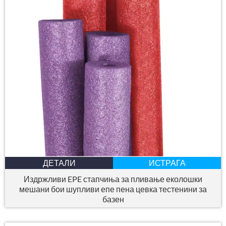
ДЕТАЛИ
ИСТРАГА
Издржливи EPE стапчиња за пливање еколошки
мешани бои шупливи епе пена цевка тестенини за
базен