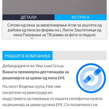
ДЕТАЛИ
ИСТРАГА
Сетови од пена за амортизирање Агли за заштита од
рабови од пена во форма на L Ленти Заштитници од
пена Пакување за ТВ рамка за фото огледало
Преместување и испорака
Нашата компанија
Добредојдовте во Way Lead Group:
Вашата премиерна дестинација за
решенијата за цевки од пена EPE
На патот Водечка група, Ние сме
посветени на револуција во
индустријата за пакување со нашата сеопфатна палета
на решенија за цевки од пена EPE. Со посветеност на