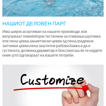
НАШИОТ ДЕЛОВЕН ПАРГ
Има широк асортиман на нашите производи, кои
вклучуваат повеќебојни тестенини за пливање,шуплива
епе пена цевка,занаетчиски цевки од пена,градежни
заптивки цевки,пена заштитни рабови.Каква и да е
густината, должина,дијаметар и бои,секогаш ќе ги најдете
оние што одговараат на вашите потреби.