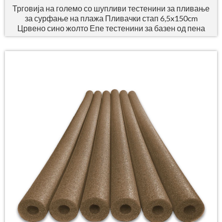
Трговија на големо со шупливи тестенини за пливање
за сурфање на плажа Пливачки стап 6,5x150cm
Црвено сино жолто Епе тестенини за базен од пена