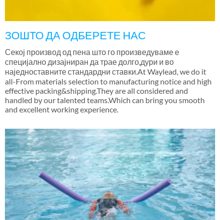
ЗОШТО ДА ОДБЕРЕТЕ НАС
Секој производ од пена што го произведуваме е
специјално дизајниран да трае долго,дури и во
наједноставните стандардни ставки.At Waylead,
we do it
all-From materials selection to manufacturing notice and high
effective packing&shipping.They are all considered and
handled by our talented teams.Which can bring you smooth
and excellent working experience
.