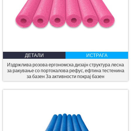
ДЕТАЛИ
ИСТРАГА
Издржлива розова ергономска дизајн структура лесна
за ракување со портокалова рефус, ефтина тестенина
за базен За активности покрај базен