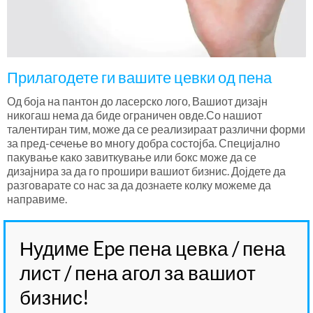
Прилагодете ги вашите цевки од пена
Од боја на пантон до ласерско лого, Вашиот дизајн
никогаш нема да биде ограничен овде.Со нашиот
талентиран тим, може да се реализираат различни форми
за пред-сечење во многу добра состојба. Специјално
пакување како завиткување или бокс може да се
дизајнира за да го прошири вашиот бизнис. Дојдете да
разговарате со нас за да дознаете колку можеме да
направиме.
Нудиме Epe пена цевка / пена
лист / пена агол за вашиот
бизнис!