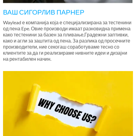
ВАШ СИГОРЛИВ ПАРНЕР
Waylead е компанија која е специјализирана за тестенини
од пена Epe. Овие производи имаат разновидна примена
како тестенини за базен за пливање,Градежни заптивки,
како и агли за заштита од пена. За разлика од просечните
производители, ние секогаш соработуваме тесно со
клиентите за да ги реализираме нивните идеи и дизајни
на рентабилен начин.