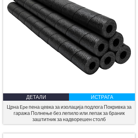
ДЕТАЛИ
ИСТРАГА
Црна Epe пена цевка за изолација подлога Покривка за
гаража Полнење без лепило или лепак за браник
заштитник за надворешен столб