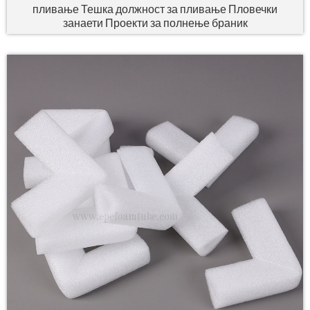
пливање Тешка должност за пливање Пловечки
занаети Проекти за полнење браник