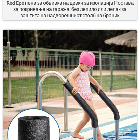
Red Epe пена за обвивка на цевки за изолација Постава
за покривање на гаража, без лепило или лепак за
заштита на надворешниот столб на браник