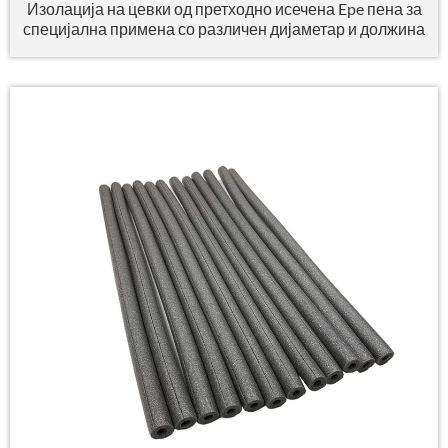
Изолација на цевки од претходно исечена Epe пена за
специјална примена со различен дијаметар и должина