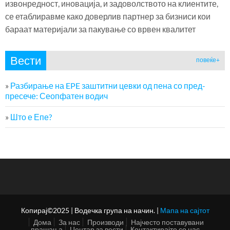
извонредност, иновација, и задоволството на клиентите,
се етаблиравме како доверлив партнер за бизниси кои
бараат материјали за пакување со врвен квалитет
Вести
повеќе+
»
Разбирање на EPE заштитни цевки од пена со пред-
пресече: Сеопфатен водич
»
Што е Епе?
Копирај©2025 | Водечка група на начин. |
Мапа на сајтот
Дома
За нас
Производи
Најчесто поставувани
прашања
Центар за вести
Контактирајте со нас