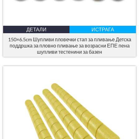
ДЕТАЛИ
ИСТРАГА
150×6.5cm Шупливи пловечки стап за пливање Детска
поддршка за пловно пливање за возрасни ЕПЕ пена
шупливи тестенини за базен