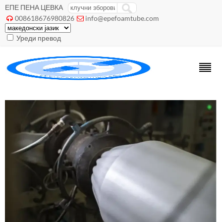
ЕПЕ ПЕНА ЦЕВКА
008618676980826
info@epefoamtube.com


Уреди превод