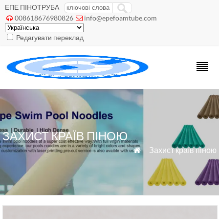
ЕПЕ ПІНОТРУБА
008618676980826
info@epefoamtube.com


Редагувати переклад
ЗАХИСТ КРАЇВ ПІНОЮ
»
Захист країв піною
