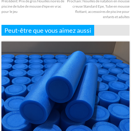
Précédent:
Prix ​​de gros Nouilles noires de
Prochain:
Nouilles de natation en mousse
piscine de tube de mousse d'epe en vrac
creuse Standard Epe, Tube en mousse
pour le jeu
flottant, accessoires de piscine pour
enfants et adultes
Peut-être que vous aimez aussi