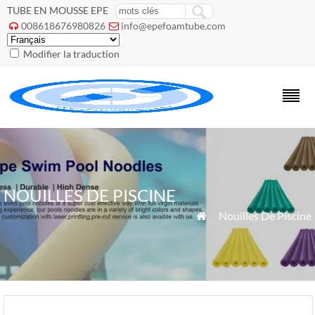
TUBE EN MOUSSE EPE
008618676980826
info@epefoamtube.com


Modifier la traduction
NOUILLES DE PISCINE
»
Nouilles De Piscine
