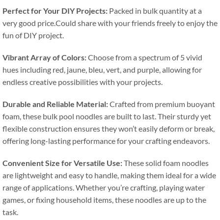
Perfect for Your DIY Projects
:
Packed in bulk quantity at a
very good price.Could share with your friends freely to enjoy the
fun of DIY project
.
Vibrant Array of Colors
:
Choose from a spectrum of
5
vivid
hues including red
, jaune, bleu, vert,
and purple
,
allowing for
endless creative possibilities with your projects
.
Durable and Reliable Material
:
Crafted from premium buoyant
foam
,
these bulk pool noodles are built to last
.
Their sturdy yet
flexible construction ensures they won’t easily deform or break
,
offering long-lasting performance for your crafting endeavors
.
Convenient Size for Versatile Use
:
These solid foam noodles
are lightweight and easy to handle
,
making them ideal for a wide
range of applications
.
Whether you’re crafting
,
playing water
games
,
or fixing household items
,
these noodles are up to the
task
.