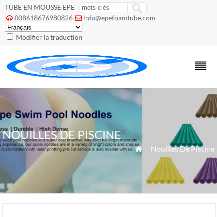
TUBE EN MOUSSE EPE
008618676980826
info@epefoamtube.com


Modifier la traduction
NOUILLES DE PISCINE
»
Nouilles De Piscine
